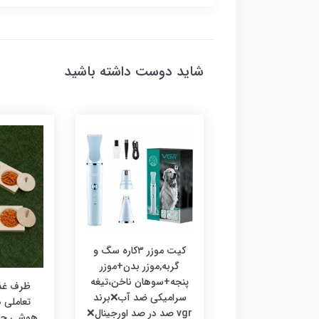
شاید دوست داشته باشید
کیت موزر ۳کاره سگ و
گربه,موزر بدن+موزر
پنجه+سوهان ناخن،تیغه
رف غذا چوبی
ظرف غذا
سرامیکی ضد آب❌برند
ی،ظرف غذا طرحدار
تعاملی
vgr صد در صد اورجینال❌
 گربه خرگوش