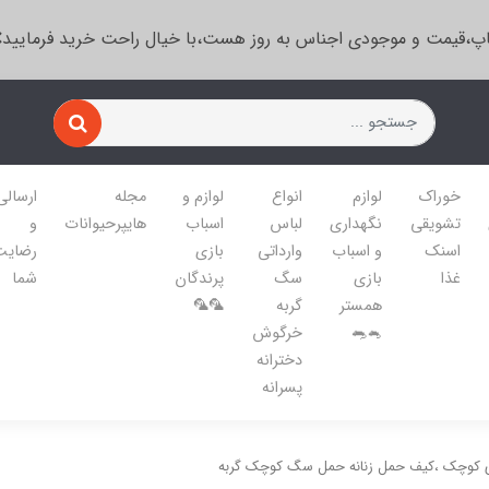
پ،قیمت و موجودی اجناس به روز هست،با خیال راحت خرید فرمایید
خوراک
لوازم
انواع
لوازم و
مجله
ارسالی
تشویقی
نگهداری
لباس
اسباب
هایپرحیوانات
و
اسنک
و اسباب
وارداتی
بازی
رضایت
غذا
بازی
سگ
پرندگان
شما
همستر
گربه
🦜🦜
🐁🐀
خرگوش
دخترانه
پسرانه
 کوچک ،کیف حمل زنانه حمل سگ کوچک گربه