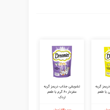
یمز گربه
تشویقی جذاب دریمز گربه
۶ گرمی با طعم
مغزدار ۶۰ گرم با طعم
اردک
دستکش پرزگیر سا
اقتصادی ،پرزگیر دس
کوچک
240,000 تومان