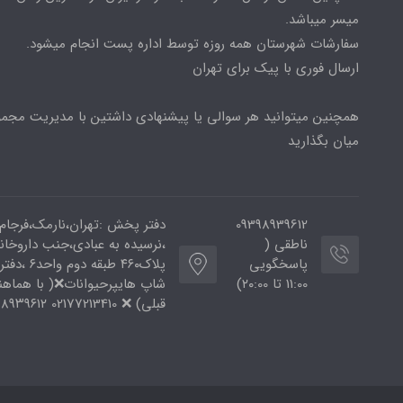
میسر میباشد.
سفارشات شهرستان همه روزه توسط اداره پست انجام میشود.
ارسال فوری با پیک برای تهران
همچنین میتوانید هر سوالی یا پیشنهادی داشتین با مدیریت مجمو
میان بگذارید
09398939612
دفتر پخش :تهران،نارمک،فرجام
ناطقی (
،نرسیده به عبادی،جنب داروخان
پاسخگویی
پلاک۴۶۰ طبقه دوم و
11:00 تا ۲۰:00)
شاپ هایپرحیوانات❌( با هماه
قبلی) ❌ 02177213410 ۰۹۳۹۸۹۳۹۶۱۲