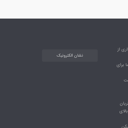
ری از
نشان الکترونیک
ا برای
مت
ریان
الای
مکن