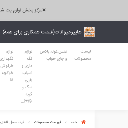
❌مرکز پخش لوازم پت شا
هایپرحیوانات(قیمت همکاری برای همه)
لیست
قفس,کوله،باکس
لوازم
لوازم
محصولات
و جای خواب
نگه
نگهداری
داری و
خرگوش
اسباب
خوکچه
بازی
🐰
سگ و
گربه
🐶 ...
خانه
فهرست محصولات
کیف حمل فانتزی