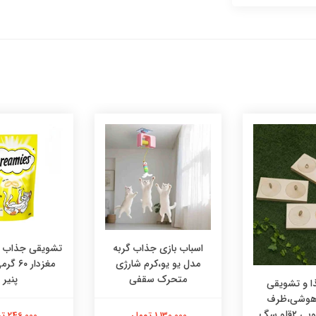
اسباب بازی جذاب گربه
تشویقی جذاب در
مدل یو یو،کرم شارژی
مغزدار ۰
متحرک سقفی
پنیر
 و تشویقی
 هوشی،ظرف
هوشی چوبی ۲قلو سگ
1,130,000 تومان
246,000 تومان