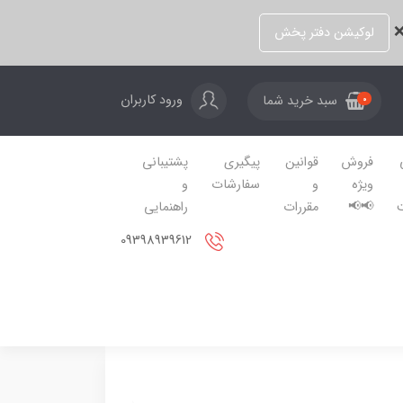
❌
لوکیشن دفتر پخش
ورود کاربران
سبد خرید شما
0
فروش
قوانین
پیگیری
پشتیبانی
ویژه
و
سفارشات
و
📢📢
مقررات
راهنمایی
09398939612