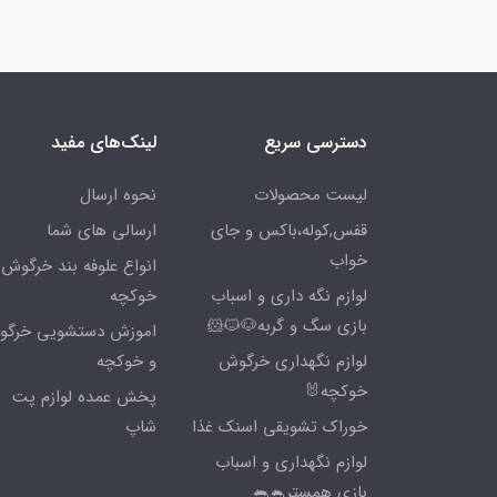
دسترسی سریع
لینک‌های مفید
لیست محصولات
نحوه ارسال
قفس,کوله،باکس و جای
ارسالی های شما
خواب
انواع علوفه بند خرگوش 
لوازم نگه داری و اسباب
خوکچه
بازی سگ و گربه🐶🐱🐹
اموزش دستشویی خرگ
لوازم نگهداری خرگوش
و خوکچه
خوکچه🐰
پخش عمده لوازم پت
خوراک تشویقی اسنک غذا
شاپ
لوازم نگهداری و اسباب
بازی همستر🐁🐀