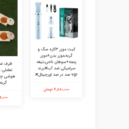
کیت موزر ۳کاره سگ و
گربه,موزر بدن+موزر
پنجه+سوهان ناخن،تیغه
رف غذا چوبی
ظرف غذا
سرامیکی ضد آب❌برند
ی،ظرف غذا طرحدار
تعاملی
vgr صد در صد اورجینال❌
 گربه خرگوش
گربه
4,880,000 تومان
475,000 تومان
595,000 