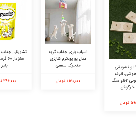
اسباب بازی جذاب گربه
تشویقی جذاب در
مدل یو یو،کرم شارژی
مغزدار ۰
متحرک سقفی
پنیر
 و تشویقی
 هوشی،ظرف
هوشی چوبی ۲قلو سگ
1,130,000 تومان
246,000 تومان
 خرگوش
تومان