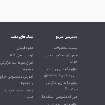
دسترسی سریع
لینک‌های مفید
لیست محصولات
نحوه ارسال
قفس,کوله،باکس و جای
ارسالی های شما
خواب
انواع علوفه بند خرگوش 
لوازم نگه داری و اسباب
خوکچه
بازی سگ و گربه🐶🐱🐹
اموزش دستشویی خرگ
لوازم نگهداری خرگوش
و خوکچه
خوکچه🐰
پخش عمده لوازم پت
خوراک تشویقی اسنک غذا
شاپ
لوازم نگهداری و اسباب