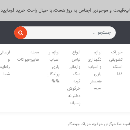
پ،قیمت و موجودی اجناس به روز هست،با خیال راحت خرید فرمایید
خوراک
لوازم
انواع
لوازم و
مجله
ارسالی
تشویقی
نگهداری
لباس
اسباب
هایپرحیوانات
و
اسنک
و اسباب
وارداتی
بازی
رضایت
غذا
بازی
سگ
پرندگان
شما
همستر
گربه
🦜🦜
🐁🐀
خرگوش
دخترانه
پسرانه
امینه غذا خرگوش خوکچه خوراک جوندگان