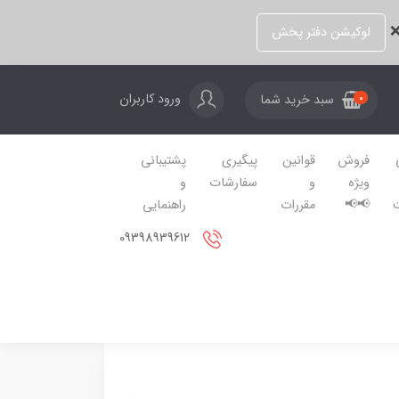
❌
لوکیشن دفتر پخش
ورود کاربران
سبد خرید شما
0
فروش
قوانین
پیگیری
پشتیبانی
ویژه
و
سفارشات
و
📢📢
مقررات
راهنمایی
09398939612