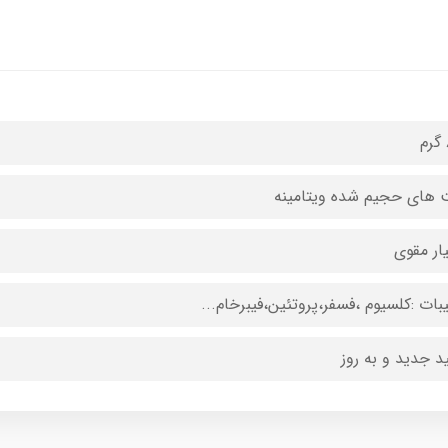
 های حجیم شده ویتامینه
ار مقوی
یبات :کلسیوم ،فسفر،پروتئین،فیبرخام...
ید جدید و به روز