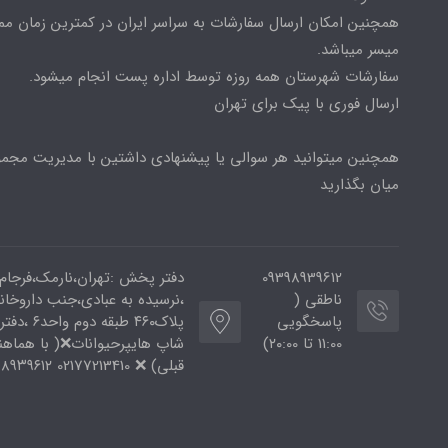
همچنین امکان ارسال سفارشات به سراسر ایران در کمترین زمان م
میسر میباشد.
سفارشات شهرستان همه روزه توسط اداره پست انجام میشود.
ارسال فوری با پیک برای تهران
همچنین میتوانید هر سوالی یا پیشنهادی داشتین با مدیریت مجمو
میان بگذارید
09398939612
دفتر پخش :تهران،نارمک،فرجام
ناطقی (
،نرسیده به عبادی،جنب داروخان
پاسخگویی
پلاک۴۶۰ طبقه دوم و
11:00 تا ۲۰:00)
شاپ هایپرحیوانات❌( با هماه
قبلی) ❌ 02177213410 ۰۹۳۹۸۹۳۹۶۱۲