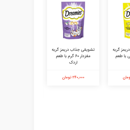
یمز گربه
تشویقی جذاب دریمز گربه
۶ گرمی با طعم
مغزدار ۶۰ گرم با طعم
اردک
دستکش پرزگیر سا
اقتصادی ،پرزگیر دس
کوچک
240,000 تومان
184,000 تومان