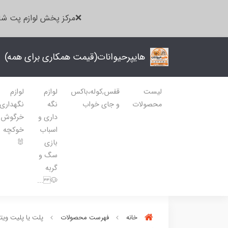
❌مرکز پخش لوازم پت شا
هایپرحیوانات(قیمت همکاری برای همه)
لیست
قفس,کوله،باکس
لوازم
لوازم
محصولات
و جای خواب
نگه
نگهداری
داری و
خرگوش
اسباب
خوکچه
بازی
🐰
سگ و
گربه
🐶 ...
خانه
فهرست محصولات
پلت یا پلیت ویت