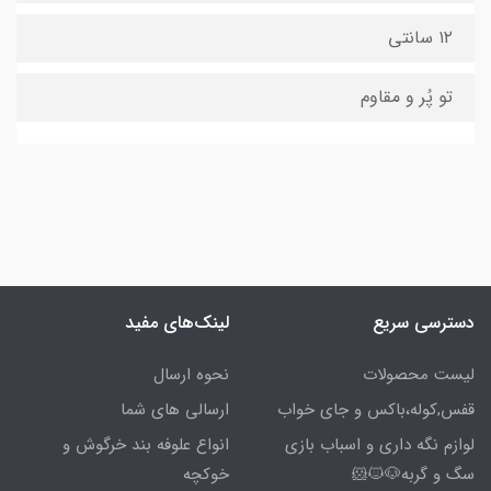
۱۲ سانتی
تو پُر و مقاوم
دسترسی سریع
لینک‌های مفید
لیست محصولات
نحوه ارسال
قفس,کوله،باکس و جای خواب
ارسالی های شما
لوازم نگه داری و اسباب بازی
انواع علوفه بند خرگوش و
سگ و گربه🐶🐱🐹
خوکچه