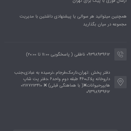
ارسال فوری با پیک برای تهران
همچنین میتوانید هر سوالی یا پیشنهادی داشتین با مدیریت
مجموعه در میان بگذارید
09398939612 ناطقی ( پاسخگویی 11:00 تا ۲۰:00)
دفتر پخش :تهران،نارمک،فرجام ،نرسیده به عبادی،جنب
داروخانه پلاک۴۶۰ طبقه دوم واحد۶ ،دفتر پت شاپ
هایپرحیوانات❌( با هماهنگی قبلی) ❌ 02177213410
۰۹۳۹۸۹۳۹۶۱۲