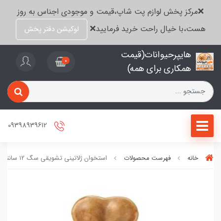
❌مرکز پخش لوازم پت شاپ،قیمت و موجودی اجناس به روز
هست،با خیال راحت خرید فرمایید❌
لوکیشن دفتر پخش
هایپرحیوانات(قیمت
0
همکاری برای همه)
09398939612
خانه
فهرست محصولات
استخوان ژلاتینی تشویقی سگ ۱۲ سانتی ،تکی