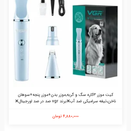
کیت موزر ۳کاره سگ و گربه,موزر بدن+موزر پنجه+سوهان
ناخن،تیغه سرامیکی ضد آب❌برند vgr صد در صد اورجینال❌
4,880,000 تومان