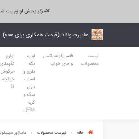
❌مرکز پخش لوازم پت شا
هایپرحیوانات(قیمت همکاری برای همه)
لیست
قفس,کوله،باکس
لوازم
لوازم
محصولات
و جای خواب
نگه
نگهداری
داری و
خرگوش
اسباب
خوکچه
بازی
🐰
سگ و
گربه
🐶 ...
خانه
فهرست محصولات
ماساژور سیلیکونی