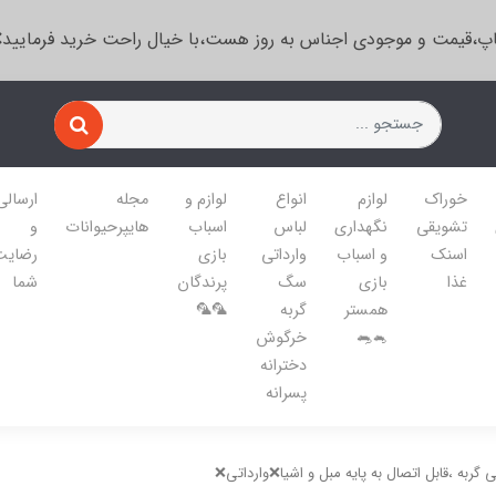
پ،قیمت و موجودی اجناس به روز هست،با خیال راحت خرید فرمایید
خوراک
لوازم
انواع
لوازم و
مجله
ارسالی
تشویقی
نگهداری
لباس
اسباب
هایپرحیوانات
و
اسنک
و اسباب
وارداتی
بازی
رضایت
غذا
بازی
سگ
پرندگان
شما
همستر
گربه
🦜🦜
🐁🐀
خرگوش
دخترانه
پسرانه
 گربه ،قابل اتصال به پایه مبل و اشیا❌وارداتی❌