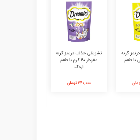
یمز گربه
تشویقی جذاب دریمز گربه
۶ گرمی با طعم
مغزدار ۶۰ گرم با طعم
اردک
دستکش پرزگیر سا
اقتصادی ،پرزگیر دس
کوچک
240,000 تومان
184,000 تومان