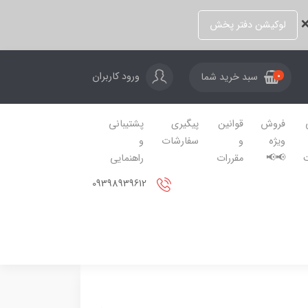
❌
لوکیشن دفتر پخش
ورود کاربران
سبد خرید شما
0
فروش
قوانین
پیگیری
پشتیبانی
ویژه
و
سفارشات
و
📢📢
مقررات
راهنمایی
09398939612