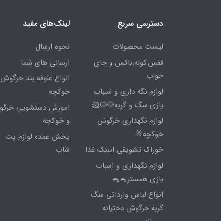
دسترسی سریع
لینک‌های مفید
لیست محصولات
نحوه ارسال
قفس,کوله،باکس و جای
ارسالی های شما
خواب
انواع علوفه بند خرگوش 
لوازم نگه داری و اسباب
خوکچه
بازی سگ و گربه🐶🐱🐹
اموزش دستشویی خرگ
لوازم نگهداری خرگوش
و خوکچه
خوکچه🐰
پخش عمده لوازم پت
خوراک تشویقی اسنک غذا
شاپ
لوازم نگهداری و اسباب
بازی همستر🐁🐀
انواع لباس وارداتی سگ
گربه خرگوش دخترانه