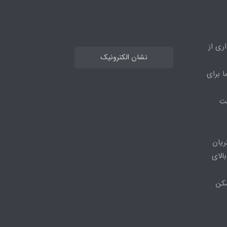
ری از
نشان الکترونیک
ا برای
مت
ریان
الای
مکن