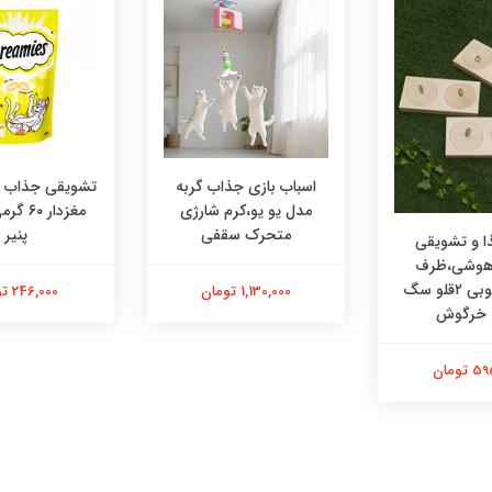
اسباب بازی جذاب گربه
تشویقی جذاب در
مدل یو یو،کرم شارژی
مغزدار ۰
متحرک سقفی
پنیر
 و تشویقی
 هوشی،ظرف
هوشی چوبی ۲قلو سگ
1,130,000 تومان
246,000 تومان
 خرگوش
تومان