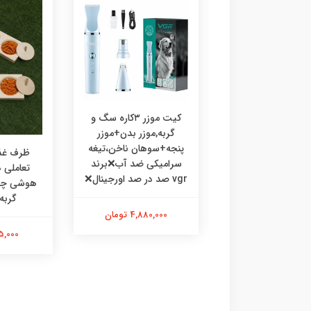
کیت موزر ۳کاره سگ و
گربه,موزر بدن+موزر
پنجه+سوهان ناخن،تیغه
رف غذا چوبی
ظرف غذا
سرامیکی ضد آب❌برند
ی،ظرف غذا طرحدار
تعاملی
vgr صد در صد اورجینال❌
 گربه خرگوش
گربه
4,880,000 تومان
475,000 تومان
595,000 