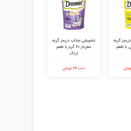
یمز گربه
تشویقی جذاب دریمز گربه
۶ گرمی با طعم
مغزدار ۶۰ گرم با طعم
اردک
دستکش پرزگیر سا
اقتصادی ،پرزگیر دس
کوچک
240,000 تومان
184,000 تومان