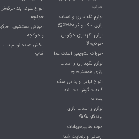
خواب
انواع علوفه بند خرگوش 
لوازم نگه داری و اسباب
خوکچه
بازی سگ و گربه🐶🐱🐹
اموزش دستشویی خرگ
لوازم نگهداری خرگوش
و خوکچه
خوکچه🐰
پخش عمده لوازم پت
خوراک تشویقی اسنک غذا
شاپ
لوازم نگهداری و اسباب
بازی همستر🐁🐀
انواع لباس وارداتی سگ
گربه خرگوش دخترانه
پسرانه
لوازم و اسباب بازی
پرندگان🦜🦜
مجله هایپرحیوانات
ارسالی و رضایت شما