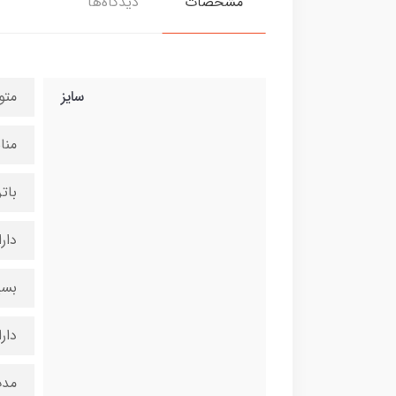
مشخصات
دیدگاه‌ها
سایز
متو
منا
بات
دار
بسی
دار
مدت 