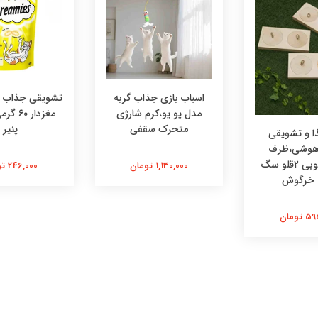
اسباب بازی جذاب گربه
تشویقی جذاب در
مدل یو یو،کرم شارژی
مغزدار ۰
متحرک سقفی
پنیر
 و تشویقی
 هوشی،ظرف
هوشی چوبی ۲قلو سگ
1,130,000 تومان
246,000 تومان
 خرگوش
تومان