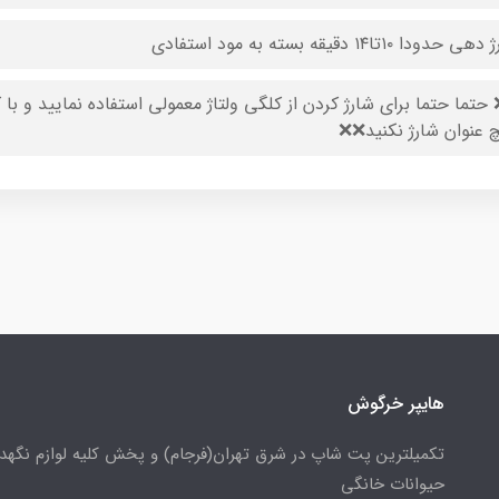
 حدودا ۱۰تا۱۴ دقیقه بسته به مود استفادی
حتما حتما برای شارژ کردن از کلگی ولتاژ معمولی استفاده نمایید و با ک
 عنوان شارژ نکنید❌❌
هایپر خرگوش
تکمیلترین پت شاپ در شرق تهران(فرجام) و پخش کلیه لوازم نگهدا
حیوانات خانگی