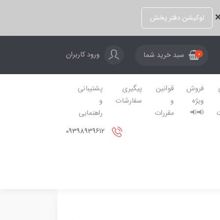
❌
لوکیشن دفتر پخش
ورود کاربران
سبد خرید شما
0
فروش
قوانین
پیگیری
پشتیبانی
ویژه
و
سفارشات
و
📢📢
مقررات
راهنمایی
09398939612