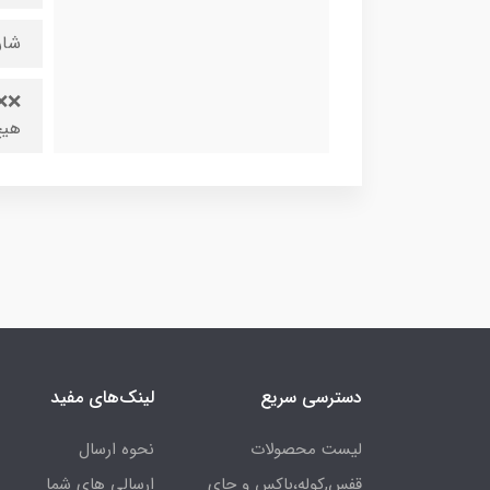
شارژ دهی
❌❌ 
هیچ
دسترسی سریع
لینک‌های مفید
لیست محصولات
نحوه ارسال
قفس,کوله،باکس و جای
ارسالی های شما