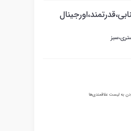
،قدرتمند،اورجینال
تری،سبز