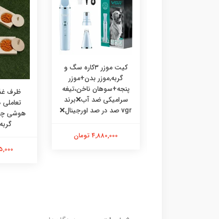
کیت موزر ۳کاره سگ و
گربه,موزر بدن+موزر
پنجه+سوهان ناخن،تیغه
رف غذا چوبی
ظرف غذا
سرامیکی ضد آب❌برند
ی،ظرف غذا طرحدار
تعاملی
vgr صد در صد اورجینال❌
 گربه خرگوش
گربه
4,880,000 تومان
475,000 تومان
595,000 