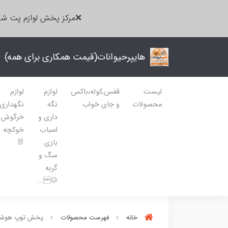
❌مرکز پخش لوازم پت شا
هایپرحیوانات(قیمت همکاری برای همه)
لیست
قفس,کوله،باکس
لوازم
لوازم
محصولات
و جای خواب
نگه
نگهداری
داری و
خرگوش
اسباب
خوکچه
بازی
🐰
سگ و
گربه
🐶 ...
خانه
فهرست محصولات
پخش توپ هوشمند