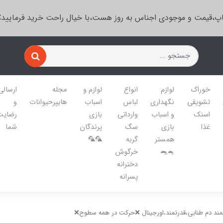
پ،قیمت و موجودی اجناس به روز هست،با خیال راحت خرید فرمایید
خوراک
لوازم
انواع
لوازم و
مجله
ارسالی
تشویقی
نگهداری
لباس
اسباب
هایپرحیوانات
و
اسنک
و اسباب
وارداتی
بازی
رضایت
غذا
بازی
سگ
پرندگان
شما
همستر
گربه
🦜🦜
🐁🐀
خرگوش
دخترانه
پسرانه
 دم طنابی،قدرتمند،اورجینال ❌حرکت در همه سطوح❌