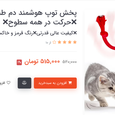
پخش توپ هوشمند دم طنابی
❌حرکت در همه سطوح❌
❌کیفیت عالی قدرتی❌رنگ قرمز و خاکس
از 10
515,000
تومان
520,000
1%
افزودن به سبدخرید
افزودن به لیست علاقمندی‌ها