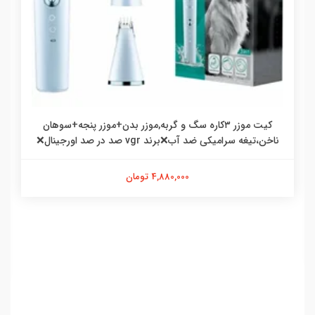
کیت موزر ۳کاره سگ و گربه,موزر بدن+موزر پنجه+سوهان
ناخن،تیغه سرامیکی ضد آب❌برند vgr صد در صد اورجینال❌
4,880,000 تومان