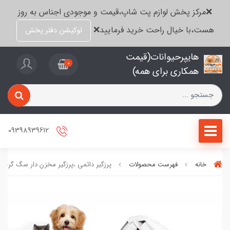
❌مرکز پخش لوازم پت شاپ،قیمت و موجودی اجناس به روز
هست،با خیال راحت خرید فرمایید❌
لوکیشن دفتر پخش
هایپرحیوانات(قیمت
0
همکاری برای همه)
09398939612
خانه
فهرست محصولات
پرزگیر دائمی ،پرزگیر مخزن دار سگ گربه