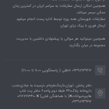
همچنین امکان ارسال سفارشات به سراسر ایران در کمترین زمان
ممکن میسر میباشد.
سفارشات شهرستان همه روزه توسط اداره پست انجام میشود.
ارسال فوری با پیک برای تهران
همچنین میتوانید هر سوالی یا پیشنهادی داشتین با مدیریت
مجموعه در میان بگذارید
09398939612 ناطقی ( پاسخگویی 11:00 تا ۲۰:00)
دفتر پخش :تهران،نارمک،فرجام ،نرسیده به عبادی،جنب
داروخانه پلاک۴۶۰ طبقه دوم واحد۶ ،دفتر پت شاپ
هایپرحیوانات❌( با هماهنگی قبلی) ❌ 02177213410
۰۹۳۹۸۹۳۹۶۱۲