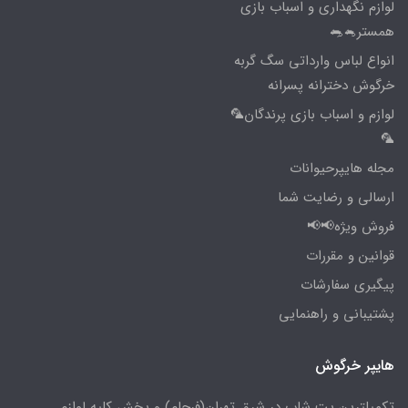
لوازم نگهداری و اسباب بازی
همستر🐁🐀
انواع لباس وارداتی سگ گربه
خرگوش دخترانه پسرانه
لوازم و اسباب بازی پرندگان🦜
🦜
مجله هایپرحیوانات
ارسالی و رضایت شما
فروش ویژه📢📢
قوانین و مقررات
پیگیری سفارشات
پشتیبانی و راهنمایی
هایپر خرگوش
تکمیلترین پت شاپ در شرق تهران(فرجام) و پخش کلیه لوازم