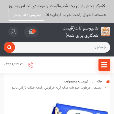
❌مرکز پخش لوازم پت شاپ،قیمت و موجودی اجناس به روز
هست،با خیال راحت خرید فرمایید❌
لوکیشن دفتر پخش
هایپرحیوانات(قیمت
0
همکاری برای همه)
09398939612
خانه
فهرست محصولات
دستمال مرطوب حیوانات سگ گربه خرگوش رایحه جذاب نارگیل،بانیو