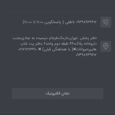
09398939612 ناطقی ( پاسخگویی 11:00 تا ۲۰:00)
دفتر پخش :تهران،نارمک،فرجام ،نرسیده به عبادی،جنب
داروخانه پلاک۴۶۰ طبقه دوم واحد۶ ،دفتر پت شاپ
هایپرحیوانات❌( با هماهنگی قبلی) ❌ 02177213410
۰۹۳۹۸۹۳۹۶۱۲
نشان الکترونیک