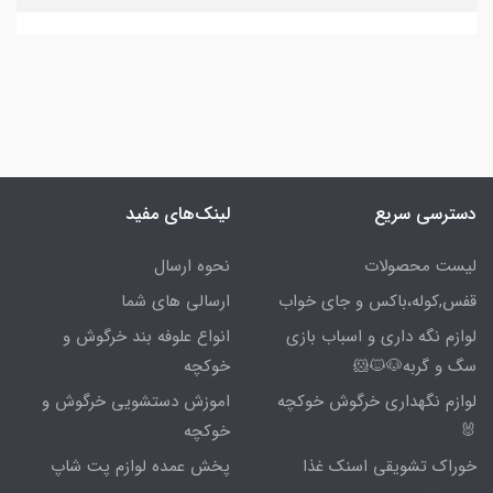
دسترسی سریع
لینک‌های مفید
لیست محصولات
نحوه ارسال
قفس,کوله،باکس و جای خواب
ارسالی های شما
لوازم نگه داری و اسباب بازی
انواع علوفه بند خرگوش و
سگ و گربه🐶🐱🐹
خوکچه
لوازم نگهداری خرگوش خوکچه
اموزش دستشویی خرگوش و
🐰
خوکچه
خوراک تشویقی اسنک غذا
پخش عمده لوازم پت شاپ