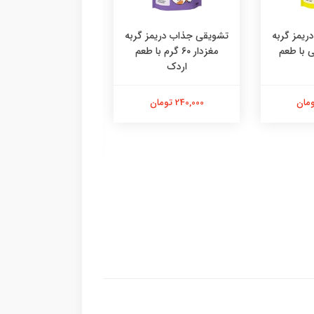
یمز گربه
تشویقی جذاب دریمز گربه
۶ گرمی با طعم
مغزدار ۶۰ گرم با طعم
اردک
دستکش پرزگیر سا
اقتصادی ،پرزگیر دس
کوچک
240,000 تومان
184,000 تومان