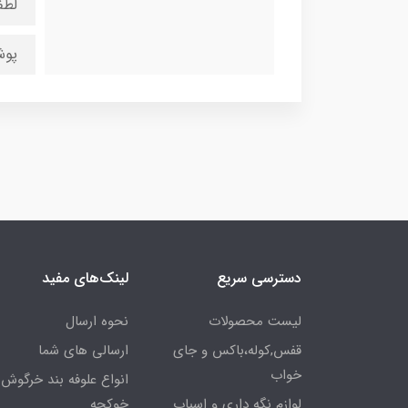
لطف
پوش
دسترسی سریع
لینک‌های مفید
لیست محصولات
نحوه ارسال
قفس,کوله،باکس و جای
ارسالی های شما
خواب
انواع علوفه بند خرگوش 
لوازم نگه داری و اسباب
خوکچه