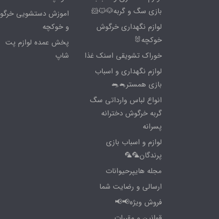
بازی سگ و گربه🐶🐱🐹
اموزش دستشویی خرگ
لوازم نگهداری خرگوش
و خوکچه
خوکچه🐰
پخش عمده لوازم پت
خوراک تشویقی اسنک غذا
شاپ
لوازم نگهداری و اسباب
بازی همستر🐁🐀
انواع لباس وارداتی سگ
گربه خرگوش دخترانه
پسرانه
لوازم و اسباب بازی
پرندگان🦜🦜
مجله هایپرحیوانات
ارسالی و رضایت شما
فروش ویژه📢📢
قوانین و مقررات