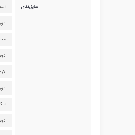
سایزبندی
اسم
دور کمر (۲۲
مدی
دور کمر(۲۴سا
لارج
دور کمر(۲۷س
ایک
دورکمر(۳۱ س