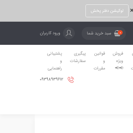
❌
لوکیشن دفتر پخش
ورود کاربران
سبد خرید شما
0
فروش
قوانین
پیگیری
پشتیبانی
ویژه
و
سفارشات
و
📢📢
مقررات
راهنمایی
09398939612