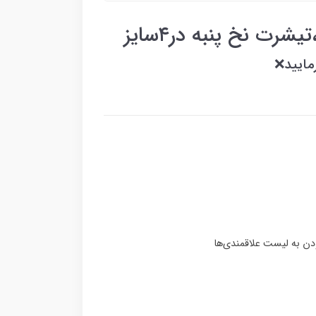
رت نخ پنبه در۴سایز
مایید❌