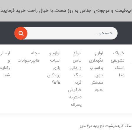
پ،قیمت و موجودی اجناس به روز هست،با خیال راحت خرید فرمایید
خوراک
لوازم
انواع
لوازم و
مجله
ارسالی
تشویقی
نگهداری
لباس
اسباب
هایپرحیوانات
و
اسنک
و اسباب
وارداتی
بازی
رضایت
غذا
بازی
سگ
پرندگان
شما
همستر
گربه
🦜🦜
🐁🐀
خرگوش
دخترانه
پسرانه
 گربه،تیشرت نخ پنبه در۴سایز