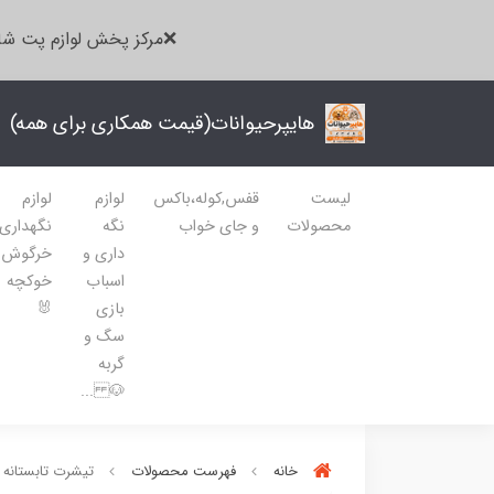
❌مرکز پخش لوازم پت شا
هایپرحیوانات(قیمت همکاری برای همه)
لیست
قفس,کوله،باکس
لوازم
لوازم
محصولات
و جای خواب
نگه
نگهداری
داری و
خرگوش
اسباب
خوکچه
بازی
🐰
سگ و
گربه
🐶 ...
خانه
فهرست محصولات
تیشرت تابستانه سگ