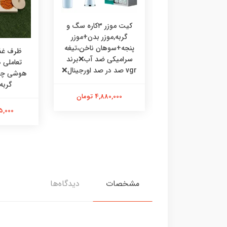
کیت موزر ۳کاره سگ و
گربه,موزر بدن+موزر
پنجه+سوهان ناخن،تیغه
رف غذا چوبی
ظرف غذا
سرامیکی ضد آب❌برند
ی،ظرف غذا طرحدار
تعاملی
vgr صد در صد اورجینال❌
 گربه خرگوش
گربه
4,880,000 تومان
475,000 تومان
595,000 
مشخصات
دیدگاه‌ها