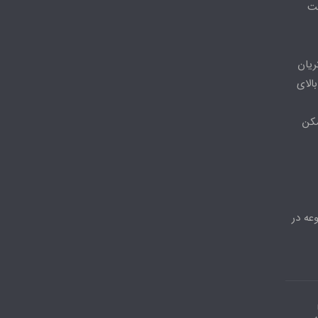
مت
ریان
الای
مکن
عه در