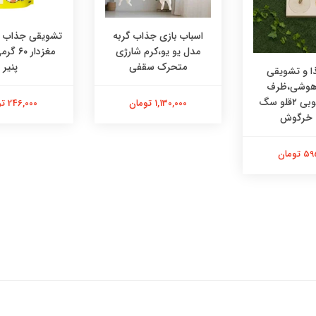
اسباب بازی جذاب گربه
تشویقی جذاب در
مدل یو یو،کرم شارژی
مغزدار ۰
متحرک سقفی
پنیر
 و تشویقی
 هوشی،ظرف
هوشی چوبی ۲قلو سگ
1,130,000 تومان
246,000 تومان
 خرگوش
تومان