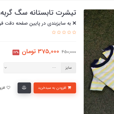
تیشرت تابستانه سگ گربه،تیش
❌ به سایزبندی در پایین صفحه دقت فر
375,000
تومان
450,000
17%
سایز
افزودن به سبدخرید
افزودن به لیست علاقمندی‌ها