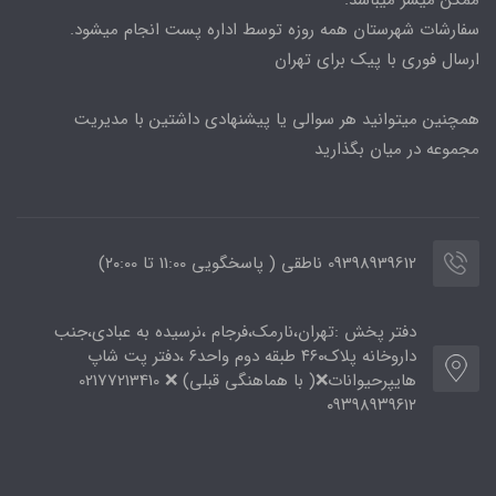
ممکن میسر میباشد.
سفارشات شهرستان همه روزه توسط اداره پست انجام میشود.
ارسال فوری با پیک برای تهران
همچنین میتوانید هر سوالی یا پیشنهادی داشتین با مدیریت
مجموعه در میان بگذارید
09398939612 ناطقی ( پاسخگویی 11:00 تا ۲۰:00)
دفتر پخش :تهران،نارمک،فرجام ،نرسیده به عبادی،جنب
داروخانه پلاک۴۶۰ طبقه دوم واحد۶ ،دفتر پت شاپ
هایپرحیوانات❌( با هماهنگی قبلی) ❌ 02177213410
۰۹۳۹۸۹۳۹۶۱۲