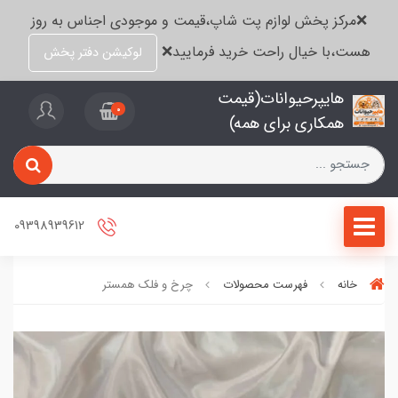
❌مرکز پخش لوازم پت شاپ،قیمت و موجودی اجناس به روز
هست،با خیال راحت خرید فرمایید❌
لوکیشن دفتر پخش
هایپرحیوانات(قیمت
0
همکاری برای همه)
09398939612
خانه
فهرست محصولات
چرخ و فلک همستر