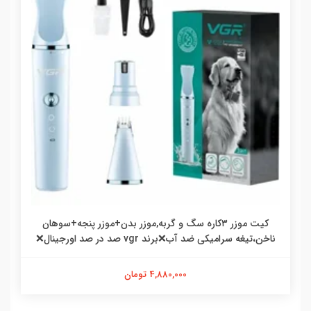
کیت موزر ۳کاره سگ و گربه,موزر بدن+موزر پنجه+سوهان
ناخن،تیغه سرامیکی ضد آب❌برند vgr صد در صد اورجینال❌
4,880,000 تومان