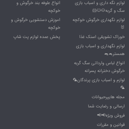
لوازم نگه داری و اسباب بازی
انواع علوفه بند خرگوش و
سگ و گربه🐶🐱🐹
خوکچه
لوازم نگهداری خرگوش خوکچه
اموزش دستشویی خرگوش و
🐰
خوکچه
خوراک تشویقی اسنک غذا
پخش عمده لوازم پت شاپ
لوازم نگهداری و اسباب بازی
همستر🐁🐀
انواع لباس وارداتی سگ گربه
خرگوش دخترانه پسرانه
لوازم و اسباب بازی پرندگان🦜
🦜
مجله هایپرحیوانات
ارسالی و رضایت شما
فروش ویژه📢📢
قوانین و مقررات