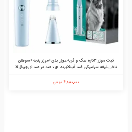
کیت موزر ۳کاره سگ و گربه,موزر بدن+موزر پنجه+سوهان
ناخن،تیغه سرامیکی ضد آب❌برند vgr صد در صد اورجینال❌
4,880,000 تومان