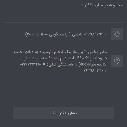
مجموعه در میان بگذارید
09398939612 ناطقی ( پاسخگویی 11:00 تا ۲۰:00)
دفتر پخش :تهران،نارمک،فرجام ،نرسیده به عبادی،جنب
داروخانه پلاک۴۶۰ طبقه دوم واحد۶ ،دفتر پت شاپ
هایپرحیوانات❌( با هماهنگی قبلی) ❌ 02177213410
۰۹۳۹۸۹۳۹۶۱۲
نشان الکترونیک