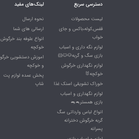
دسترسی سریع
لینک‌های مفید
لیست محصولات
نحوه ارسال
قفس,کوله،باکس و جای
ارسالی های شما
خواب
انواع علوفه بند خرگوش 
لوازم نگه داری و اسباب
خوکچه
بازی سگ و گربه🐶🐱🐹
اموزش دستشویی خرگ
لوازم نگهداری خرگوش
و خوکچه
خوکچه🐰
پخش عمده لوازم پت
خوراک تشویقی اسنک غذا
شاپ
لوازم نگهداری و اسباب
بازی همستر🐁🐀
انواع لباس وارداتی سگ
گربه خرگوش دخترانه
پسرانه
لوازم و اسباب بازی