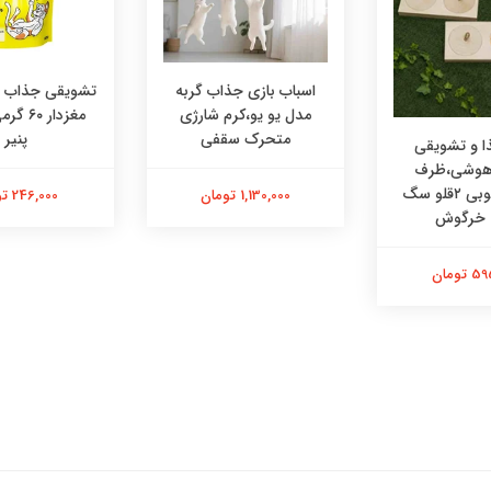
اسباب بازی جذاب گربه
تشویقی جذاب در
مدل یو یو،کرم شارژی
مغزدار ۰
متحرک سقفی
پنیر
 و تشویقی
 هوشی،ظرف
هوشی چوبی ۲قلو سگ
1,130,000 تومان
246,000 تومان
 خرگوش
تومان