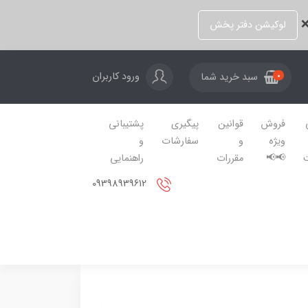
❌
لوکیشن دفتر پخش
ورود کاربران
سبد خرید شما
0
فروش
قوانین
پیگیری
پشتیبانی
ویژه
و
سفارشات
و
📢📢
مقررات
راهنمایی
09398939612