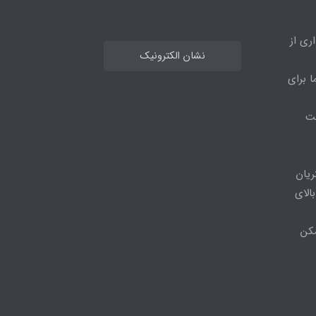
ری از
نشان الکترونیک
ا برای
مت
ریان
الای
مکن