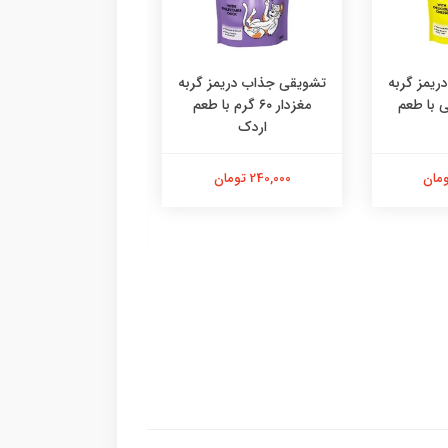
یمز گربه
تشویقی جذاب دریمز گربه
۶ گرمی با طعم
مغزدار ۶۰ گرم با طعم
اردک
دستکش پرزگیر سا
اقتصادی ،پرزگیر دس
کوچک
240,000 تومان
184,000 تومان