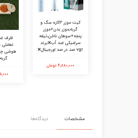
کیت موزر ۳کاره سگ و
گربه,موزر بدن+موزر
پنجه+سوهان ناخن،تیغه
رف غذا چوبی
ظرف غذا
سرامیکی ضد آب❌برند
ی،ظرف غذا طرحدار
تعاملی
vgr صد در صد اورجینال❌
 گربه خرگوش
گربه
4,880,000 تومان
475,000 تومان
595,000 
مشخصات
دیدگاه‌ها