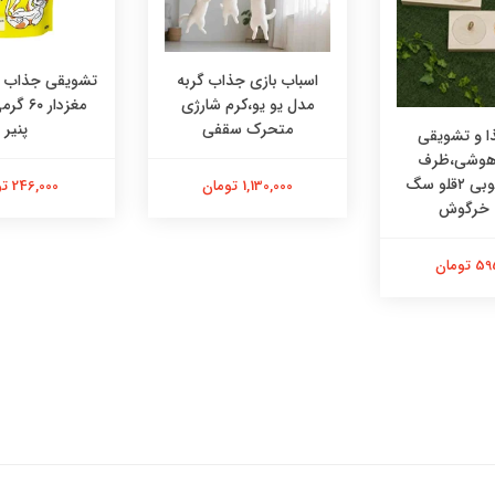
اسباب بازی جذاب گربه
تشویقی جذاب در
مدل یو یو،کرم شارژی
مغزدار ۰
متحرک سقفی
پنیر
 و تشویقی
 هوشی،ظرف
هوشی چوبی ۲قلو سگ
1,130,000 تومان
246,000 تومان
 خرگوش
تومان