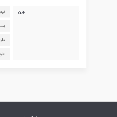
وزن
نیم
بست
دار
علو