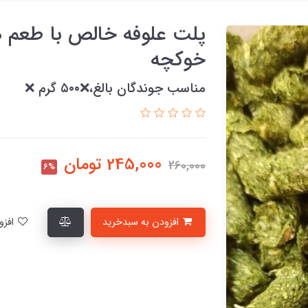
پلت علوفه خالص با طعم 
خوکچه
مناسب جوندگان بالغ،❌۵۰۰ گرم ❌
245,000
تومان
260,000
6%
افزودن به سبدخرید
افزودن به لیست علاقمندی‌ها