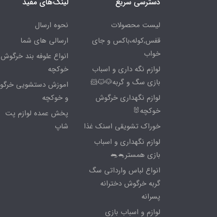
دسترسی سریع
لینک‌های مفید
لیست محصولات
نحوه ارسال
قفس,کوله،باکس و جای
ارسالی های شما
خواب
انواع علوفه بند خرگوش 
لوازم نگه داری و اسباب
خوکچه
بازی سگ و گربه🐶🐱🐹
اموزش دستشویی خرگ
لوازم نگهداری خرگوش
و خوکچه
خوکچه🐰
پخش عمده لوازم پت
خوراک تشویقی اسنک غذا
شاپ
لوازم نگهداری و اسباب
بازی همستر🐁🐀
انواع لباس وارداتی سگ
گربه خرگوش دخترانه
پسرانه
لوازم و اسباب بازی