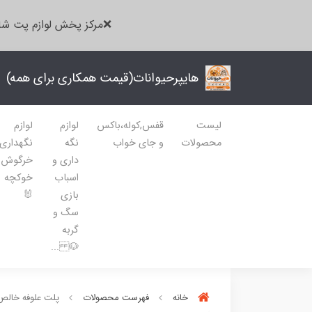
❌مرکز پخش لوازم پت شا
هایپرحیوانات(قیمت همکاری برای همه)
لیست
قفس,کوله،باکس
لوازم
لوازم
محصولات
و جای خواب
نگه
نگهداری
داری و
خرگوش
اسباب
خوکچه
بازی
🐰
سگ و
گربه
🐶 ...
خانه
فهرست محصولات
پلت علوفه خالص