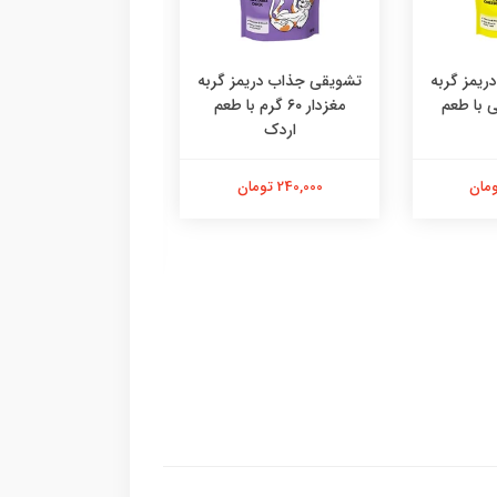
یمز گربه
تشویقی جذاب دریمز گربه
۶ گرمی با طعم
مغزدار ۶۰ گرم با طعم
اردک
دستکش پرزگیر سا
اقتصادی ،پرزگیر دس
کوچک
240,000 تومان
184,000 تومان