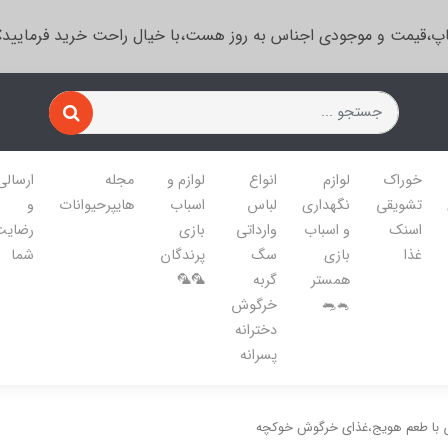
پ،قیمت و موجودی اجناس به روز هست،با خیال راحت خرید فرمایید
خوراک
لوازم
انواع
لوازم و
مجله
ارسالی
تشویقی
نگهداری
لباس
اسباب
هایپرحیوانات
و
اسنک
و اسباب
وارداتی
بازی
رضایت
غذا
بازی
سگ
پرندگان
شما
همستر
گربه
🦜🦜
🐁🐀
خرگوش
دخترانه
پسرانه
 با طعم هویج،غذای خرگوش خوکچه