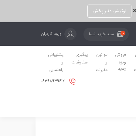
❌
لوکیشن دفتر پخش
ورود کاربران
سبد خرید شما
0
فروش
قوانین
پیگیری
پشتیبانی
ویژه
و
سفارشات
و
📢📢
مقررات
راهنمایی
09398939612