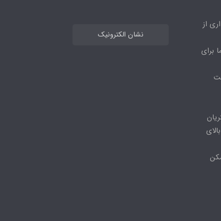
ری از
نشان الکترونیک
ا برای
مت
ریان
الای
مکن