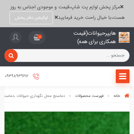
❌مرکز پخش لوازم پت شاپ،قیمت و موجودی اجناس به روز
هست،با خیال راحت خرید فرمایید❌
لوکیشن دفتر پخش
هایپرحیوانات(قیمت
0
همکاری برای همه)
09398939612
خانه
فهرست محصولات
دماسنج محل نگهداری حیوانات ،دماسنج د