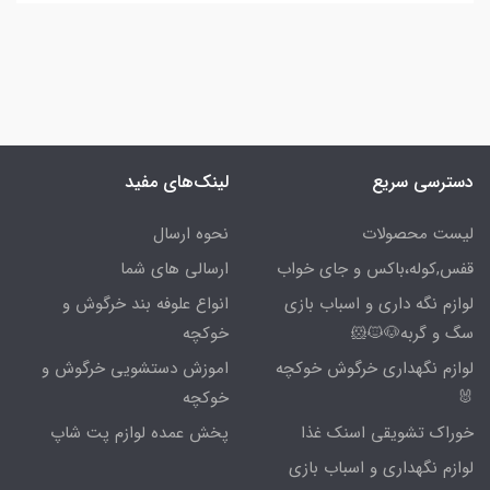
دسترسی سریع
لینک‌های مفید
لیست محصولات
نحوه ارسال
قفس,کوله،باکس و جای خواب
ارسالی های شما
لوازم نگه داری و اسباب بازی
انواع علوفه بند خرگوش و
سگ و گربه🐶🐱🐹
خوکچه
لوازم نگهداری خرگوش خوکچه
اموزش دستشویی خرگوش و
🐰
خوکچه
خوراک تشویقی اسنک غذا
پخش عمده لوازم پت شاپ
لوازم نگهداری و اسباب بازی