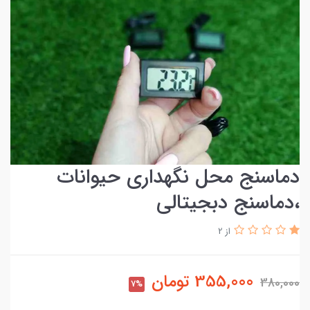
دماسنج محل نگهداری حیوانات
،دماسنج دبجیتالی
از 2
355,000
تومان
380,000
7%