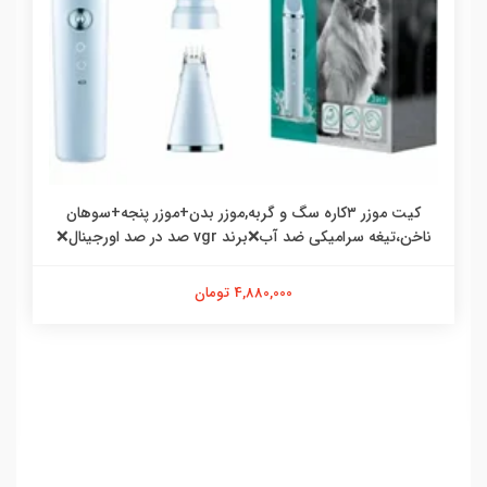
کیت موزر ۳کاره سگ و گربه,موزر بدن+موزر پنجه+سوهان
ناخن،تیغه سرامیکی ضد آب❌برند vgr صد در صد اورجینال❌
4,880,000 تومان