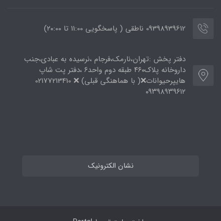
09398939612 ناطقی ( پاسخگویی 11:00 تا ۲۰:00)
دفتر پخش :تهران،نارمک،فرجام ،نرسیده به عبادی،جنب
داروخانه پلاک۴۶۰ طبقه دوم واحد۶ ،دفتر پت شاپ
هایپرحیوانات❌( با هماهنگی قبلی) ❌ 02177213410
۰۹۳۹۸۹۳۹۶۱۲
نشان الکترونیک