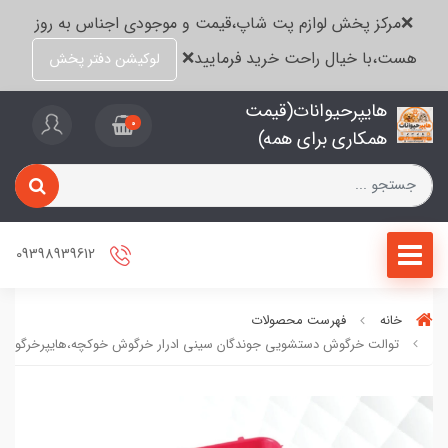
❌مرکز پخش لوازم پت شاپ،قیمت و موجودی اجناس به روز
هست،با خیال راحت خرید فرمایید❌
لوکیشن دفتر پخش
هایپرحیوانات(قیمت
0
همکاری برای همه)
09398939612
خانه
فهرست محصولات
توالت خرگوش دستشویی جوندگان سینی ادرار خرگوش خوکچه،هایپرخرگوش