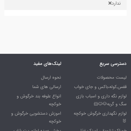
ندارد❌
دسترسی سریع
لینک‌های مفید
لیست محصولات
نحوه ارسال
قفس,کوله،باکس و جای خواب
ارسالی های شما
لوازم نگه داری و اسباب بازی
انواع علوفه بند خرگوش و
سگ و گربه🐶🐱🐹
خوکچه
لوازم نگهداری خرگوش خوکچه
اموزش دستشویی خرگوش و
🐰
خوکچه
خوراک تشویقی اسنک غذا
پخش عمده لوازم پت شاپ