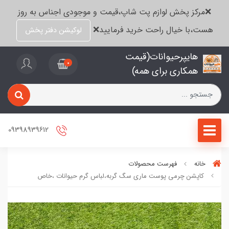
❌مرکز پخش لوازم پت شاپ،قیمت و موجودی اجناس به روز
هست،با خیال راحت خرید فرمایید❌
لوکیشن دفتر پخش
هایپرحیوانات(قیمت
0
همکاری برای همه)
09398939612
خانه
فهرست محصولات
کاپشن چرمی پوست ماری سگ گربه،لباس گرم حیوانات ،خاص