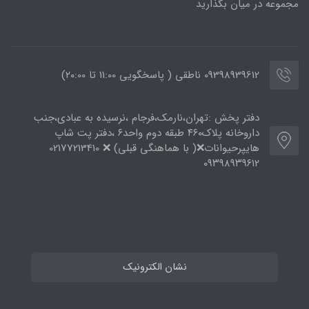
مجموعه در میان بگذارید
09398939612 ناطقی ( پاسخگویی 11:00 تا ۲۰:00)
دفتر پخش :تهران،نارمک،فرجام ،نرسیده به عبادی،جنب
داروخانه پلاک۴۶۰ طبقه دوم واحد۶ ،دفتر پت شاپ
هایپرحیوانات❌( با هماهنگی قبلی) ❌ 02177213410
۰۹۳۹۸۹۳۹۶۱۲
نشان الکترونیک