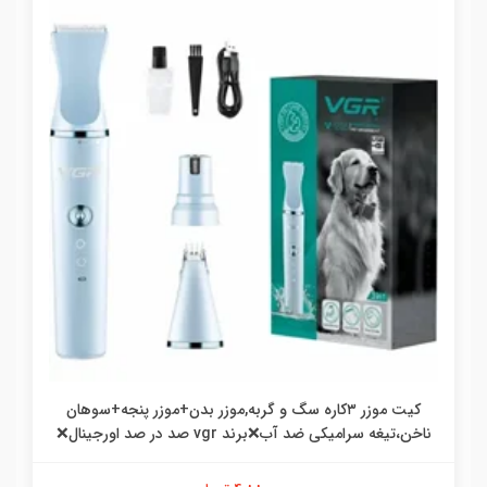
کیت موزر ۳کاره سگ و گربه,موزر بدن+موزر پنجه+سوهان
ناخن،تیغه سرامیکی ضد آب❌برند vgr صد در صد اورجینال❌