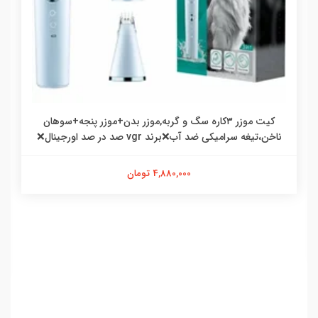
کیت موزر ۳کاره سگ و گربه,موزر بدن+موزر پنجه+سوهان
ناخن،تیغه سرامیکی ضد آب❌برند vgr صد در صد اورجینال❌
4,880,000 تومان