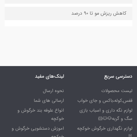
کاهش ریزش مو تا ۹۰ درصد
دسترسی سریع
لینک‌های مفید
لیست محصولات
نحوه ارسال
قفس,کوله،باکس و جای خواب
ارسالی های شما
لوازم نگه داری و اسباب بازی
انواع علوفه بند خرگوش و
سگ و گربه🐶🐱🐹
خوکچه
لوازم نگهداری خرگوش خوکچه
اموزش دستشویی خرگوش و
🐰
خوکچه