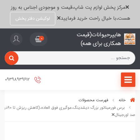
❌مرکز پخش لوازم پت شاپ،قیمت و موجودی اجناس به روز
هست،با خیال راحت خرید فرمایید❌
لوکیشن دفتر پخش
هایپرحیوانات(قیمت
0
همکاری برای همه)
09398939612
خانه
فهرست محصولات
برس فورمیناتور بزرگ دیش
صد اورجینال❌