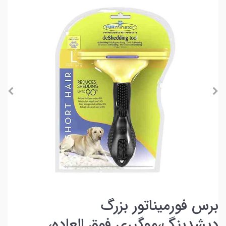
برس فورمیناتور بزرگ
دیشدینگ،موگیری فوق العاده،