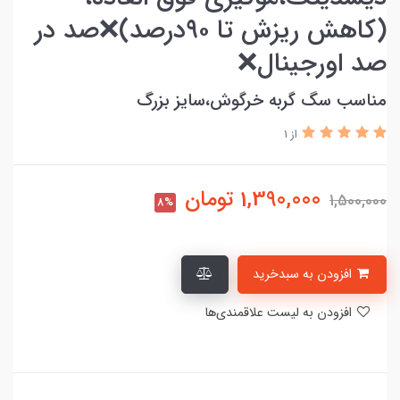
(کاهش ریزش تا ۹۰درصد)❌صد در
صد اورجینال❌
مناسب سگ گربه خرگوش،سایز بزرگ
از 1
1,390,000
تومان
1,500,000
8%
افزودن به سبدخرید
افزودن به لیست علاقمندی‌ها