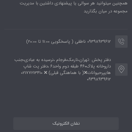
همچنین میتوانید هر سوالی یا پیشنهادی داشتین با مدیریت
مجموعه در میان بگذارید
09398939612 ناطقی ( پاسخگویی 11:00 تا ۲۰:00)
دفتر پخش :تهران،نارمک،فرجام ،نرسیده به عبادی،جنب
داروخانه پلاک۴۶۰ طبقه دوم واحد۶ ،دفتر پت شاپ
هایپرحیوانات❌( با هماهنگی قبلی) ❌ 02177213410
۰۹۳۹۸۹۳۹۶۱۲
نشان الکترونیک