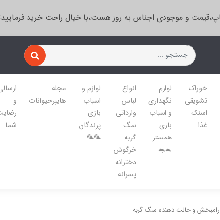
پ،قیمت و موجودی اجناس به روز هست،با خیال راحت خرید فرمایید
خوراک
لوازم
انواع
لوازم و
مجله
ارسالی
تشویقی
نگهداری
لباس
اسباب
هایپرحیوانات
و
اسنک
و اسباب
وارداتی
بازی
رضایت
غذا
بازی
سگ
پرندگان
شما
همستر
گربه
🦜🦜
🐁🐀
خرگوش
دخترانه
پسرانه
 آرامبخش و حالت دهنده سگ گربه