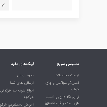
کیف
دسترسی سریع
لینک‌های مفید
لیست محصولات
نحوه ارسال
قفس,کوله،باکس و جای
ارسالی های شما
خواب
انواع علوفه بند خرگوش 
لوازم نگه داری و اسباب
خوکچه
بازی سگ و گربه🐶🐱🐹
اموزش دستشویی خرگ