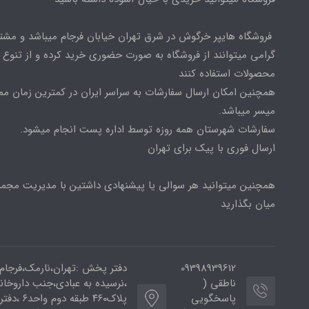
فروشگاه هایپر خرگوش در شرق تهران خیابان فرجام میباشد و مشت
گرامی میتوانند از فروشگاه به صورت حضوری خرید کرده و از تنوع ب
محصولات استفاده کنند
همچنین امکان ارسال سفارشات به سراسر ایران در کمترین زمان م
میسر میباشد.
سفارشات شهرستان همه روزه توسط اداره پست انجام میشود.
ارسال فوری با پیک برای تهران
همچنین میتوانید هر سوالی یا پیشنهادی داشتین با مدیریت مجمو
میان بگذارید
09398939612
دفتر پخش :تهران،نارمک،فرجام
ناطقی (
،نرسیده به عبادی،جنب داروخان
پاسخگویی
پلاک۴۶۰ طبقه دوم و