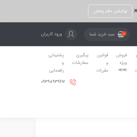
❌
لوکیشن دفتر پخش
ورود کاربران
سبد خرید شما
0
فروش
قوانین
پیگیری
پشتیبانی
ویژه
و
سفارشات
و
📢📢
مقررات
راهنمایی
09398939612