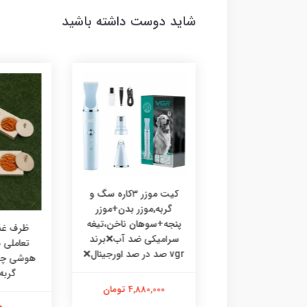
شاید دوست داشته باشید
کیت موزر ۳کاره سگ و
گربه,موزر بدن+موزر
پنجه+سوهان ناخن،تیغه
رف غذا چوبی
ظرف غذا
سرامیکی ضد آب❌برند
ی،ظرف غذا طرحدار
تعاملی
vgr صد در صد اورجینال❌
 گربه خرگوش
گربه
4,880,000 تومان
475,000 تومان