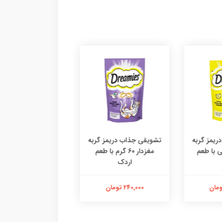
یمز گربه
تشویقی جذاب دریمز گربه
۶ گرمی با طعم
مغزدار ۶۰ گرم با طعم
اردک
دستکش پرزگیر سا
اقتصادی ،پرزگیر دس
کوچک
240,000 تومان
184,000 تومان