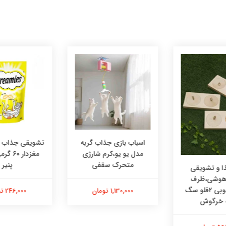
اسباب بازی جذاب گربه
تشویقی جذاب در
مدل یو یو،کرم شارژی
مغزدار ۰
متحرک سقفی
پنیر
 و تشویقی
 هوشی،ظرف
هوشی چوبی ۲قلو سگ
1,130,000 تومان
246,000 تومان
 خرگوش