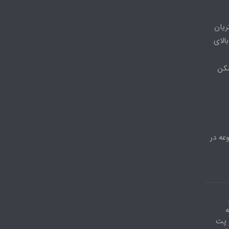
ریان
الای
مکن
عه در
ه
احد۶ ،دفتر پت