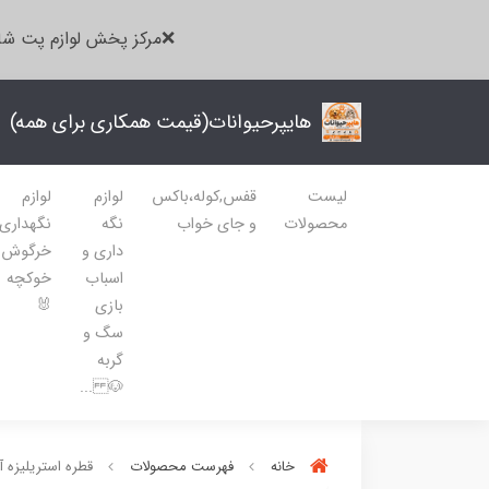
❌مرکز پخش لوازم پت شا
هایپرحیوانات(قیمت همکاری برای همه)
لیست
قفس,کوله،باکس
لوازم
لوازم
محصولات
و جای خواب
نگه
نگهداری
داری و
خرگوش
اسباب
خوکچه
بازی
🐰
سگ و
گربه
🐶 ...
خانه
فهرست محصولات
قطره استریلیزه