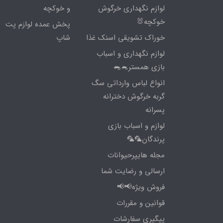
لوازم نگهداری خرگوش
و خوکچه
خوکچه🐰
پخش عمده لوازم پت
خوراک تشویقی اسنک غذا
شاپ
لوازم نگهداری و اسباب
بازی همستر🐁🐀
انواع لباس وارداتی سگ
گربه خرگوش دخترانه
پسرانه
لوازم و اسباب بازی
پرندگان🦜🦜
مجله هایپرحیوانات
ارسالی و رضایت شما
فروش ویژه📢📢
قوانین و مقررات
پیگیری سفارشات