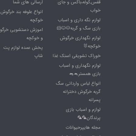
قفس,کوله،باکس و جای
ارسالی های شما
خواب
انواع علوفه بند خرگوش 
لوازم نگه داری و اسباب
خوکچه
بازی سگ و گربه🐶🐱🐹
اموزش دستشویی خرگ
لوازم نگهداری خرگوش
و خوکچه
خوکچه🐰
پخش عمده لوازم پت
خوراک تشویقی اسنک غذا
شاپ
لوازم نگهداری و اسباب
بازی همستر🐁🐀
انواع لباس وارداتی سگ
گربه خرگوش دخترانه
پسرانه
لوازم و اسباب بازی
پرندگان🦜🦜
مجله هایپرحیوانات