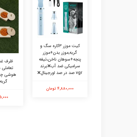
کیت موزر ۳کاره سگ و
گربه,موزر بدن+موزر
پنجه+سوهان ناخن،تیغه
رف غذا چوبی
ظرف غذا
سرامیکی ضد آب❌برند
ی،ظرف غذا طرحدار
تعاملی
vgr صد در صد اورجینال❌
 گربه خرگوش
گربه
4,880,000 تومان
475,000 تومان
595,000 