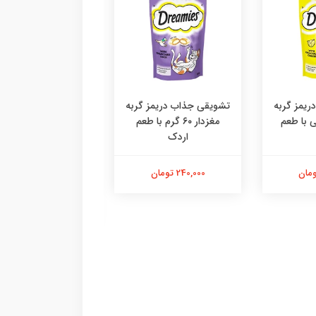
یمز گربه
تشویقی جذاب دریمز گربه
۶ گرمی با طعم
مغزدار ۶۰ گرم با طعم
اردک
دستکش پرزگیر سا
اقتصادی ،پرزگیر دس
کوچک
240,000 تومان
184,000 تومان