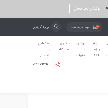
❌
لوکیشن دفتر پخش
ورود کاربران
سبد خرید شما
0
فروش
قوانین
پیگیری
پشتیبانی
ویژه
و
سفارشات
و
📢📢
مقررات
راهنمایی
09398939612