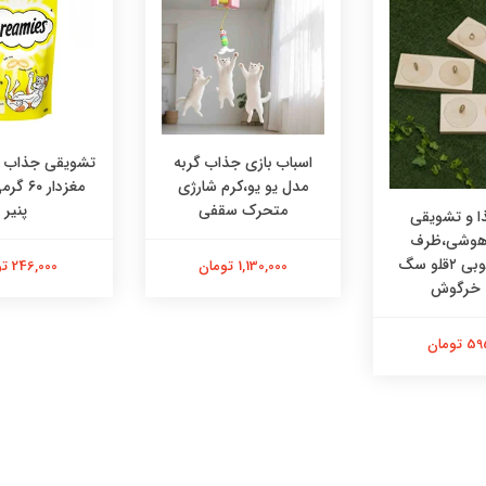
اسباب بازی جذاب گربه
تشویقی جذاب در
مدل یو یو،کرم شارژی
مغزدار ۰
متحرک سقفی
پنیر
 و تشویقی
 هوشی،ظرف
هوشی چوبی ۲قلو سگ
1,130,000 تومان
246,000 تومان
 خرگوش
تومان