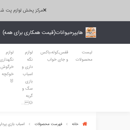
❌مرکز پخش لوازم پت شا
هایپرحیوانات(قیمت همکاری برای همه)
لیست
قفس,کوله،باکس
لوازم
لوازم
محصولات
و جای خواب
نگه
نگهداری
داری و
خرگوش
اسباب
خوکچه
بازی
🐰
سگ و
گربه
🐶 ...
خانه
فهرست محصولات
اسباب بازی پردار