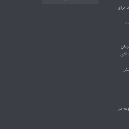
ا برای
مت
ریان
الای
مکن
عه در