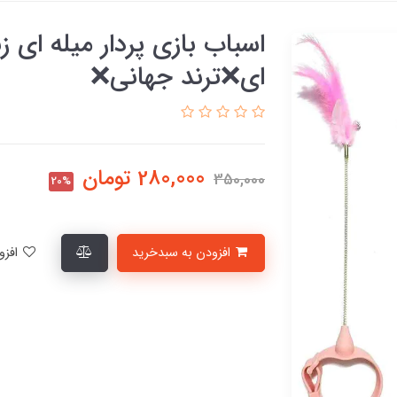
اسباب بازی پردار میله ای زن
ای❌ترند جهانی❌
280,000
تومان
350,000
20%
افزودن به سبدخرید
افزودن به لیست علاقمندی‌ها