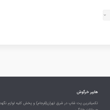
هایپر خرگوش
تکمیلترین پت شاپ در شرق تهران(فرجام) و پخش کلیه لوازم نگهدا
حیوانات خانگی