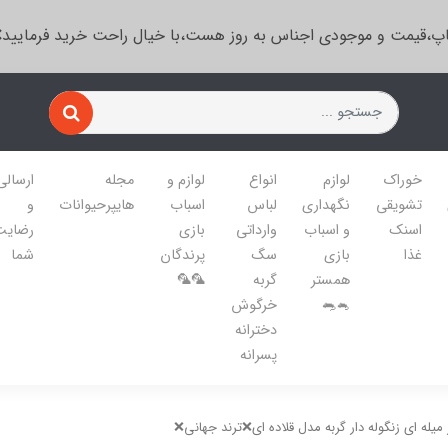
پ،قیمت و موجودی اجناس به روز هست،با خیال راحت خرید فرمایید
خوراک
لوازم
انواع
لوازم و
مجله
ارسالی
تشویقی
نگهداری
لباس
اسباب
هایپرحیوانات
و
اسنک
و اسباب
وارداتی
بازی
رضایت
غذا
بازی
سگ
پرندگان
شما
همستر
گربه
🦜🦜
🐁🐀
خرگوش
دخترانه
پسرانه
 میله ای زنگوله دار گربه مدل قلاده ای❌ترند جهانی❌