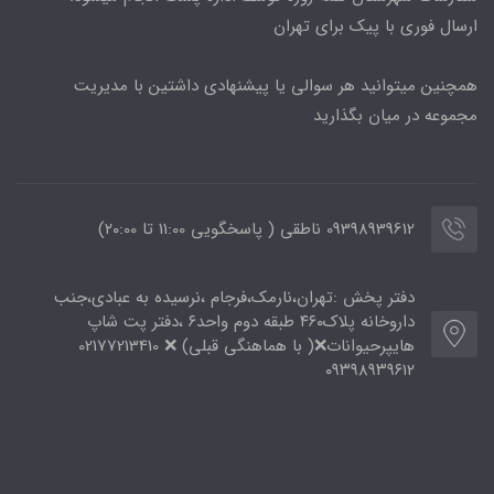
ارسال فوری با پیک برای تهران
همچنین میتوانید هر سوالی یا پیشنهادی داشتین با مدیریت
مجموعه در میان بگذارید
09398939612 ناطقی ( پاسخگویی 11:00 تا ۲۰:00)
دفتر پخش :تهران،نارمک،فرجام ،نرسیده به عبادی،جنب
داروخانه پلاک۴۶۰ طبقه دوم واحد۶ ،دفتر پت شاپ
هایپرحیوانات❌( با هماهنگی قبلی) ❌ 02177213410
۰۹۳۹۸۹۳۹۶۱۲