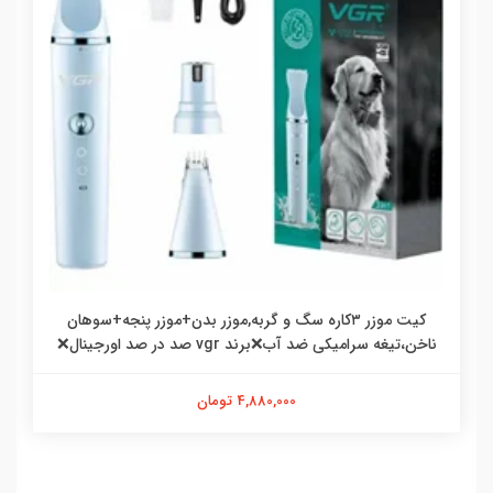
کیت موزر ۳کاره سگ و گربه,موزر بدن+موزر پنجه+سوهان
ناخن،تیغه سرامیکی ضد آب❌برند vgr صد در صد اورجینال❌
4,880,000 تومان