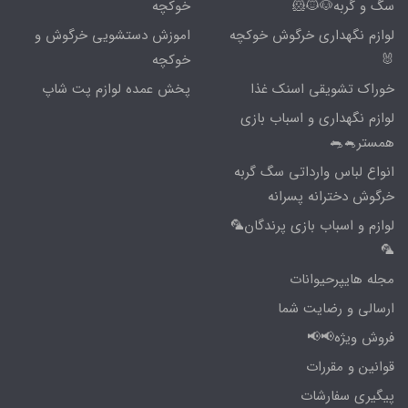
سگ و گربه🐶🐱🐹
خوکچه
لوازم نگهداری خرگوش خوکچه
اموزش دستشویی خرگوش و
🐰
خوکچه
خوراک تشویقی اسنک غذا
پخش عمده لوازم پت شاپ
لوازم نگهداری و اسباب بازی
همستر🐁🐀
انواع لباس وارداتی سگ گربه
خرگوش دخترانه پسرانه
لوازم و اسباب بازی پرندگان🦜
🦜
مجله هایپرحیوانات
ارسالی و رضایت شما
فروش ویژه📢📢
قوانین و مقررات
پیگیری سفارشات