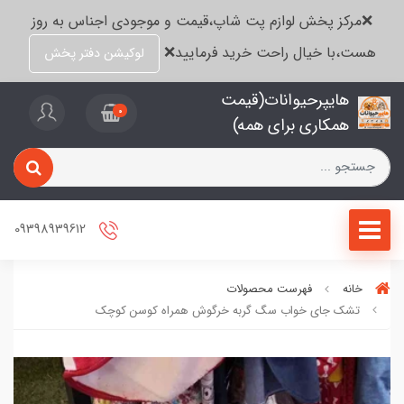
❌مرکز پخش لوازم پت شاپ،قیمت و موجودی اجناس به روز
هست،با خیال راحت خرید فرمایید❌
لوکیشن دفتر پخش
هایپرحیوانات(قیمت
0
همکاری برای همه)
09398939612
خانه
فهرست محصولات
تشک جای خواب سگ گربه خرگوش همراه کوسن کوچک