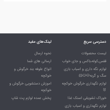
دسترسی سریع
لینک‌های مفید
لیست محصولات
نحوه ارسال
قفس,کوله،باکس و جای خواب
ارسالی های شما
لوازم نگه داری و اسباب بازی
انواع علوفه بند خرگوش و
سگ و گربه🐶🐱🐹
خوکچه
لوازم نگهداری خرگوش خوکچه
اموزش دستشویی خرگوش و
🐰
خوکچه
خوراک تشویقی اسنک غذا
پخش عمده لوازم پت شاپ
لوازم نگهداری و اسباب بازی