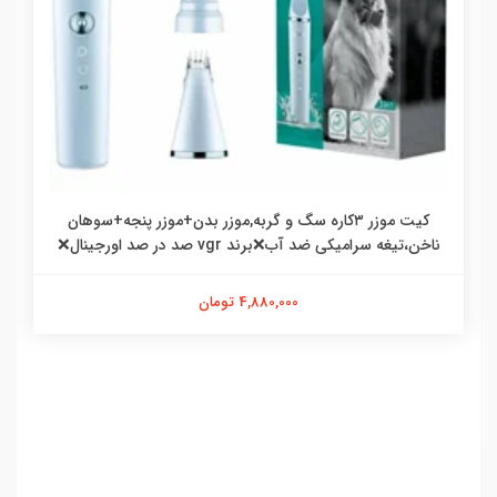
کیت موزر ۳کاره سگ و گربه,موزر بدن+موزر پنجه+سوهان
ناخن،تیغه سرامیکی ضد آب❌برند vgr صد در صد اورجینال❌
4,880,000 تومان