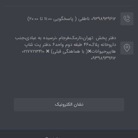
09398939612 ناطقی ( پاسخگویی 11:00 تا ۲۰:00)
دفتر پخش :تهران،نارمک،فرجام ،نرسیده به عبادی،جنب
داروخانه پلاک۴۶۰ طبقه دوم واحد۶ ،دفتر پت شاپ
هایپرحیوانات❌( با هماهنگی قبلی) ❌ 02177213410
۰۹۳۹۸۹۳۹۶۱۲
نشان الکترونیک