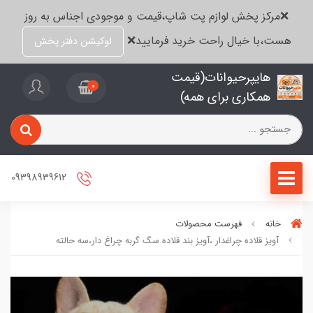
❌مرکز پخش لوازم پت شاپ،قیمت و موجودی اجناس به روز
هست،با خیال راحت خرید فرمایید❌
لوکیشن دفتر پخش
هایپرحیوانات(قیمت
0
همکاری برای همه)
09398939612
خانه
فهرست محصولات
آویز قلاده چراغدار ،آویز بند قلاده سگ گربه چراغ دار،سه حالته