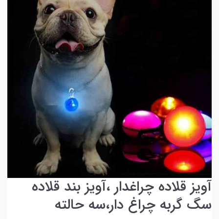
آویز قلاده چراغدار ،آویز بند قلاده
سگ گربه چراغ دار،سه حالته