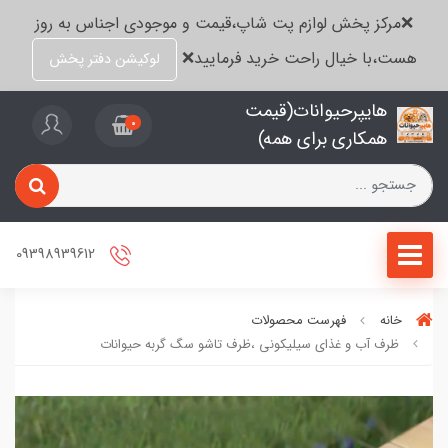
❌مرکز پخش لوازم پت شاپ،قیمت و موجودی اجناس به روز
هست،با خیال راحت خرید فرمایید❌
لوکیشن دفتر پخش
هایپرحیوانات(قیمت
0
همکاری برای همه)
09398939612
خانه
فهرست محصولات
ظرف آب و غذای سیلیکونی ،ظرف تاشو سگ گربه حیوانات