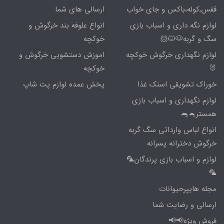
قفس,کوله،باکس و جای خواب
ارسالی های شما
لوازم نگه داری و اسباب بازی
انواع علوفه بند خرگوش و
سگ و گربه🐶🐱🐹
خوکچه
لوازم نگهداری خرگوش خوکچه
اموزش دستشویی خرگوش و
🐰
خوکچه
خوراک تشویقی اسنک غذا
پخش عمده لوازم پت شاپ
لوازم نگهداری و اسباب بازی
همستر🐁🐀
انواع لباس وارداتی سگ گربه
خرگوش دخترانه پسرانه
لوازم و اسباب بازی پرندگان🦜
🦜
مجله هایپرحیوانات
ارسالی و رضایت شما
فروش ویژه📢📢