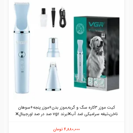
کیت موزر ۳کاره سگ و گربه,موزر بدن+موزر پنجه+سوهان
ناخن،تیغه سرامیکی ضد آب❌برند vgr صد در صد اورجینال❌
4,880,000 تومان