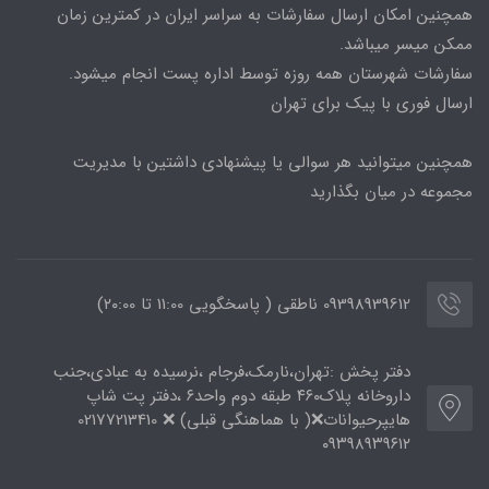
همچنین امکان ارسال سفارشات به سراسر ایران در کمترین زمان
ممکن میسر میباشد.
سفارشات شهرستان همه روزه توسط اداره پست انجام میشود.
ارسال فوری با پیک برای تهران
همچنین میتوانید هر سوالی یا پیشنهادی داشتین با مدیریت
مجموعه در میان بگذارید
09398939612 ناطقی ( پاسخگویی 11:00 تا ۲۰:00)
دفتر پخش :تهران،نارمک،فرجام ،نرسیده به عبادی،جنب
داروخانه پلاک۴۶۰ طبقه دوم واحد۶ ،دفتر پت شاپ
هایپرحیوانات❌( با هماهنگی قبلی) ❌ 02177213410
۰۹۳۹۸۹۳۹۶۱۲