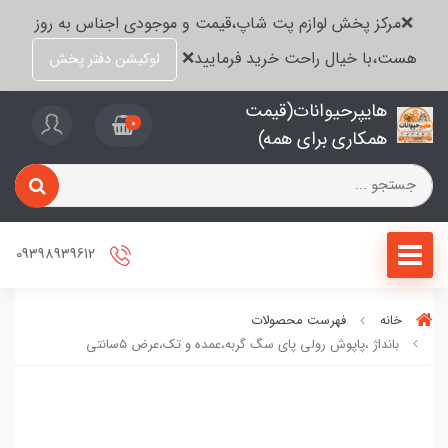
❌مرکز پخش لوازم پت شاپ،قیمت و موجودی اجناس به روز
هست،با خیال راحت خرید فرمایید❌
لوکیشن دفتر پخش
هایپرحیوانات(قیمت
0
همکاری برای همه)
09398939612
خانه
فهرست محصولات
بانداژ ،پاپوش رولی پای سگ گربه،عمده و تک،عرض ۵سانتی