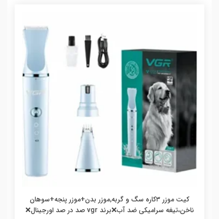
کیت موزر ۳کاره سگ و گربه,موزر بدن+موزر پنجه+سوهان
ناخن،تیغه سرامیکی ضد آب❌برند vgr صد در صد اورجینال❌