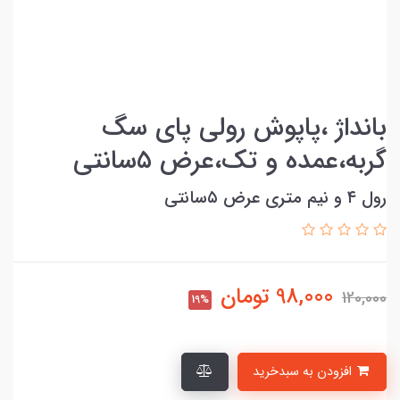
بانداژ ،پاپوش رولی پای سگ
گربه،عمده و تک،عرض ۵سانتی
رول ۴ و نیم متری عرض ۵سانتی
98,000
تومان
120,000
19%
افزودن به سبدخرید