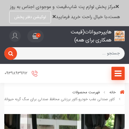
❌مرکز پخش لوازم پت شاپ،قیمت و موجودی اجناس به روز
هست،با خیال راحت خرید فرمایید❌
لوکیشن دفتر پخش
هایپرحیوانات(قیمت
0
همکاری برای همه)
09398939612
خانه
فهرست محصولات
کاور صندلی عقب خودرو،کاور برزنتی محافظ صندلی برای سگ گربه حیوانات،ب