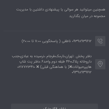
همچنین میتوانید هر سوالی یا پیشنهادی داشتین با مدیریت
مجموعه در میان بگذارید
09398939612 ناطقی ( پاسخگویی 11:00 تا ۲۰:00)
دفتر پخش :تهران،نارمک،فرجام ،نرسیده به عبادی،جنب
داروخانه پلاک۴۶۰ طبقه دوم واحد۶ ،دفتر پت شاپ
هایپرحیوانات❌( با هماهنگی قبلی) ❌ 02177213410
۰۹۳۹۸۹۳۹۶۱۲
نشان الکترونیک