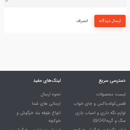
ارسال دیدگاه
انصراف
دسترسی سریع
لینک‌های مفید
لیست محصولات
نحوه ارسال
قفس,کوله،باکس و جای خواب
ارسالی های شما
لوازم نگه داری و اسباب بازی
انواع علوفه بند خرگوش و
سگ و گربه🐶🐱🐹
خوکچه
لوازم نگهداری خرگوش خوکچه
اموزش دستشویی خرگوش و