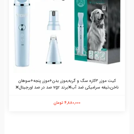
کیت موزر ۳کاره سگ و گربه,موزر بدن+موزر پنجه+سوهان
ناخن،تیغه سرامیکی ضد آب❌برند vgr صد در صد اورجینال❌
4,880,000 تومان