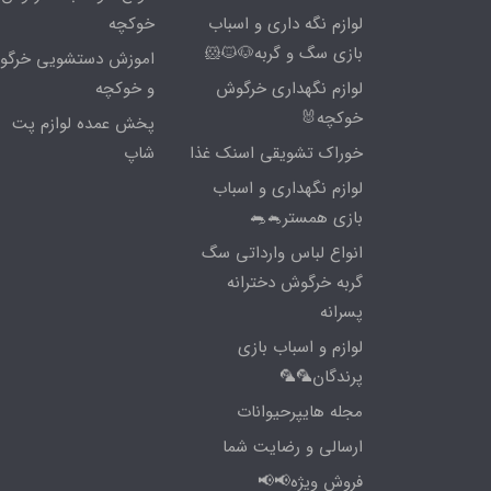
لوازم نگه داری و اسباب
خوکچه
بازی سگ و گربه🐶🐱🐹
اموزش دستشویی خرگ
لوازم نگهداری خرگوش
و خوکچه
خوکچه🐰
پخش عمده لوازم پت
خوراک تشویقی اسنک غذا
شاپ
لوازم نگهداری و اسباب
بازی همستر🐁🐀
انواع لباس وارداتی سگ
گربه خرگوش دخترانه
پسرانه
لوازم و اسباب بازی
پرندگان🦜🦜
مجله هایپرحیوانات
ارسالی و رضایت شما
فروش ویژه📢📢