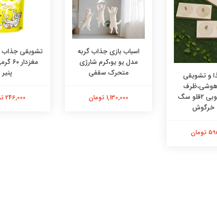
اسباب بازی جذاب گربه
تشویقی جذاب در
مدل یو یو،کرم شارژی
مغزدار ۰
متحرک سقفی
پنیر
 و تشویقی
 هوشی،ظرف
هوشی چوبی ۲قلو سگ
1,130,000 تومان
246,000 تومان
 خرگوش
تومان