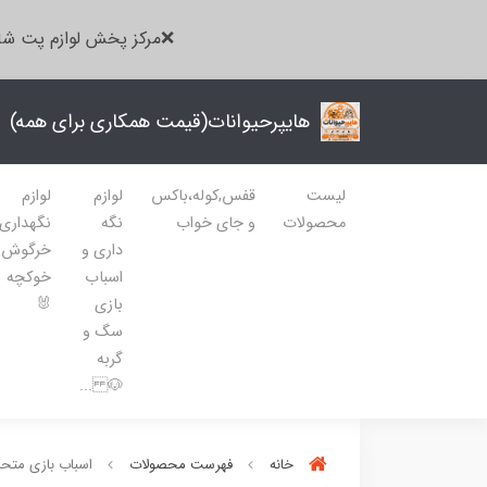
❌مرکز پخش لوازم پت شا
هایپرحیوانات(قیمت همکاری برای همه)
لیست
قفس,کوله،باکس
لوازم
لوازم
محصولات
و جای خواب
نگه
نگهداری
داری و
خرگوش
اسباب
خوکچه
بازی
🐰
سگ و
گربه
🐶 ...
خانه
فهرست محصولات
اسباب بازی متح