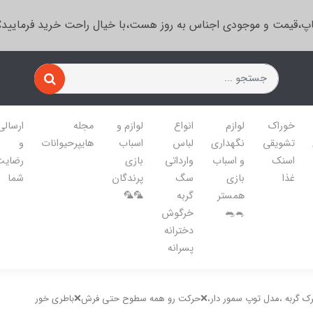
پ،قیمت و موجودی اجناس به روز هست،با خیال راحت خرید فرمایید
خوراک
لوازم
انواع
لوازم و
مجله
ارسالی
تشویقی
نگهداری
لباس
اسباب
هایپرحیوانات
و
اسنک
و اسباب
وارداتی
بازی
رضایت
غذا
بازی
سگ
پرندگان
شما
همستر
گربه
🦜🦜
🐁🐀
خرگوش
دخترانه
پسرانه
رک گربه ،مدل توپ سمور دار،❌حرکت رو همه سطوح حتی فرش❌باطری خور