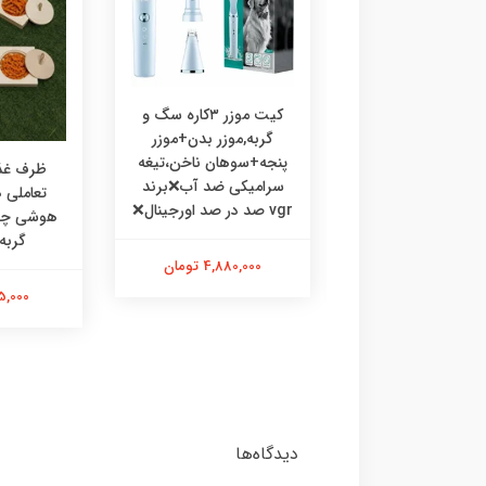
کیت موزر ۳کاره سگ و
گربه,موزر بدن+موزر
پنجه+سوهان ناخن،تیغه
رف غذا چوبی
ظرف غذا
سرامیکی ضد آب❌برند
ی،ظرف غذا طرحدار
تعاملی
vgr صد در صد اورجینال❌
 گربه خرگوش
گربه
4,880,000 تومان
475,000 تومان
595,000 
دیدگاه‌ها