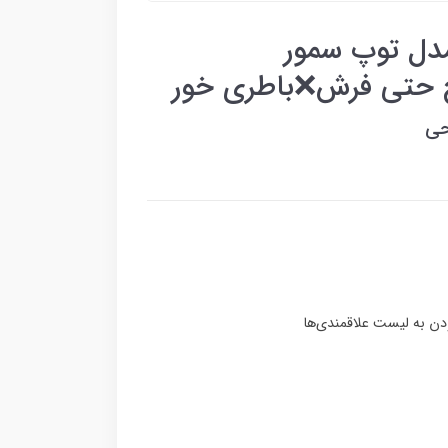
مدل توپ سمور
 حتی فرش❌باطری خور