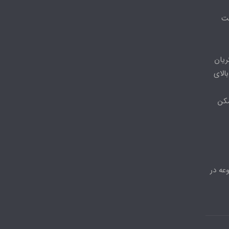
مت
ریان
الای
مکن
عه در