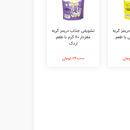
یمز گربه
تشویقی جذاب دریمز گربه
۶ گرمی با طعم
مغزدار ۶۰ گرم با طعم
اردک
دستکش پرزگیر سا
اقتصادی ،پرزگیر دس
کوچک
240,000 تومان
184,000 تومان