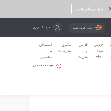
❌
لوکیشن دفتر پخش
ورود کاربران
سبد خرید شما
0
فروش
قوانین
پیگیری
پشتیبانی
ویژه
و
سفارشات
و
📢📢
مقررات
راهنمایی
09398939612