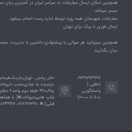
همچنین امکان ارسال سفارشات به سراسر ایران در کمترین زمان م
میسر میباشد.
سفارشات شهرستان همه روزه توسط اداره پست انجام میشود.
ارسال فوری با پیک برای تهران
همچنین میتوانید هر سوالی یا پیشنهادی داشتین با مدیریت مجمو
میان بگذارید
09398939612
دفتر پخش :تهران،نارمک،فرجام
ناطقی (
،نرسیده به عبادی،جنب داروخان
پاسخگویی
پلاک۴۶۰ طبقه دوم و
11:00 تا ۲۰:00)
شاپ هایپرحیوانات❌( با هماه
قبلی) ❌ 02177213410 ۰۹۳۹۸۹۳۹۶۱۲