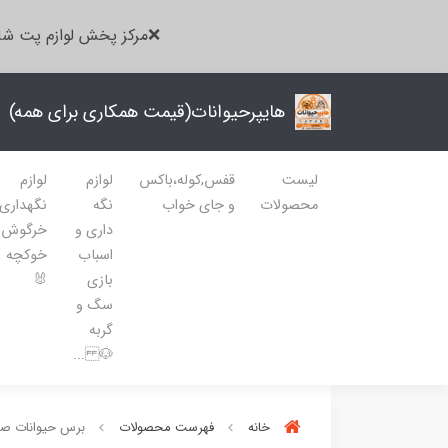
❌مرکز پخش لوازم پت شا
هایپرحیوانات(قیمت همکاری برای همه)
لیست
قفس,کوله،باکس
لوازم
لوازم
محصولات
و جای خواب
نگه
نگهداری
داری و
خرگوش
اسباب
خوکچه
بازی
🐰
سگ و
گربه
🐶 ...
خانه
فهرست محصولات
برس حیوانات ص