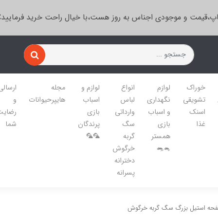
پ،قیمت و موجودی اجناس به روز هست،با خیال راحت خرید فرمایید
خوراک
لوازم
انواع
لوازم و
مجله
ارسالی
تشویقی
نگهداری
لباس
اسباب
هایپرحیوانات
و
اسنک
و اسباب
وارداتی
بازی
رضایت
غذا
بازی
سگ
پرندگان
شما
همستر
گربه
🦜🦜
🐁🐀
خرگوش
دخترانه
پسرانه
فحه استیل بزرگ سگ گربه خرگوش