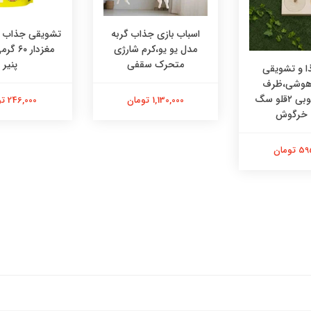
زی جذاب گربه
تشویقی جذاب دریمز گربه
تشویقی جذاب د
یو،کرم شارژی
مغزدار ۶۰ گرمی با طعم
مغزدار
ک سقفی
پنیر
اردک
 تومان
246,000 تومان
240,000 تومان