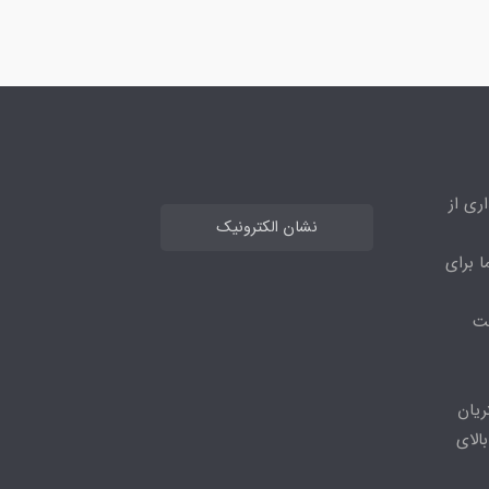
ری از
نشان الکترونیک
ا برای
مت
ریان
الای