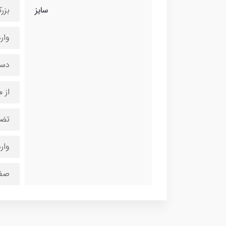
سایز
بزر
وار
دست
از 
تضم
وارد
صفح