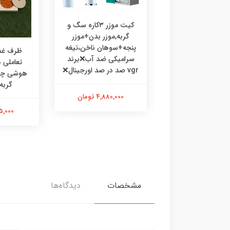
کیت موزر ۳کاره سگ و
اسباب با
به,موزر بدن+موزر
مدل یو 
+سوهان ناخن،تیغه
متحر
ظرف غذا و تشویقی
میکی ضد آب❌برند
تعاملی هوشی،ظرف
هوشی چوبی ۲قلو سگ
1,130,000
گربه خرگوش
4,880,00 تومان
595,000 تومان
مشخصات
دیدگاه‌ها