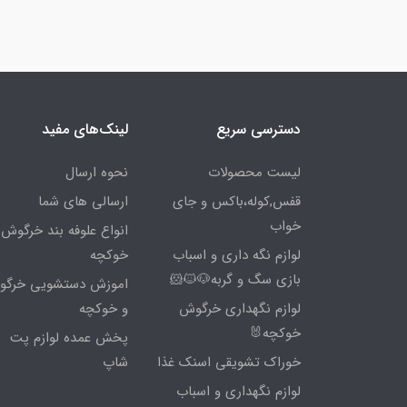
دسترسی سریع
لینک‌های مفید
لیست محصولات
نحوه ارسال
قفس,کوله،باکس و جای
ارسالی های شما
خواب
انواع علوفه بند خرگوش 
لوازم نگه داری و اسباب
خوکچه
بازی سگ و گربه🐶🐱🐹
اموزش دستشویی خرگ
لوازم نگهداری خرگوش
و خوکچه
خوکچه🐰
پخش عمده لوازم پت
خوراک تشویقی اسنک غذا
شاپ
لوازم نگهداری و اسباب