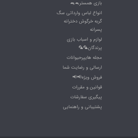
بازی همستر🐁🐀
انواع لباس وارداتی سگ
گربه خرگوش دخترانه
پسرانه
لوازم و اسباب بازی
پرندگان🦜🦜
مجله هایپرحیوانات
ارسالی و رضایت شما
فروش ویژه📢📢
قوانین و مقررات
پیگیری سفارشات
پشتیبانی و راهنمایی