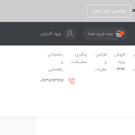
❌
لوکیشن دفتر پخش
ورود کاربران
سبد خرید شما
0
فروش
قوانین
پیگیری
پشتیبانی
ویژه
و
سفارشات
و
📢📢
مقررات
راهنمایی
09398939612