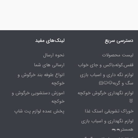
دسترسی سریع
لینک‌های مفید
لیست محصولات
نحوه ارسال
قفس,کوله،باکس و جای خواب
ارسالی های شما
لوازم نگه داری و اسباب بازی
انواع علوفه بند خرگوش و
سگ و گربه🐶🐱🐹
خوکچه
لوازم نگهداری خرگوش خوکچه
اموزش دستشویی خرگوش و
🐰
خوکچه
خوراک تشویقی اسنک غذا
پخش عمده لوازم پت شاپ
لوازم نگهداری و اسباب بازی
همستر🐁🐀