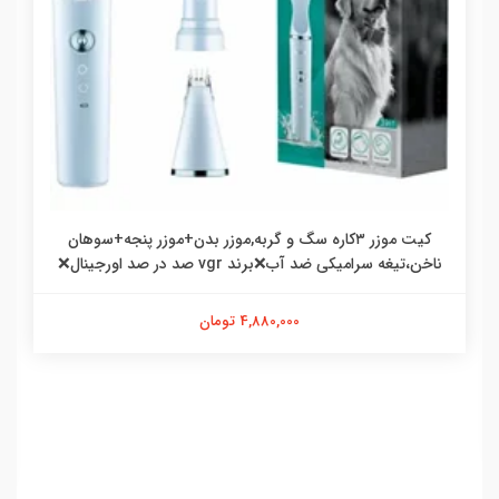
کیت موزر ۳کاره سگ و گربه,موزر بدن+موزر پنجه+سوهان
ناخن،تیغه سرامیکی ضد آب❌برند vgr صد در صد اورجینال❌
4,880,000 تومان