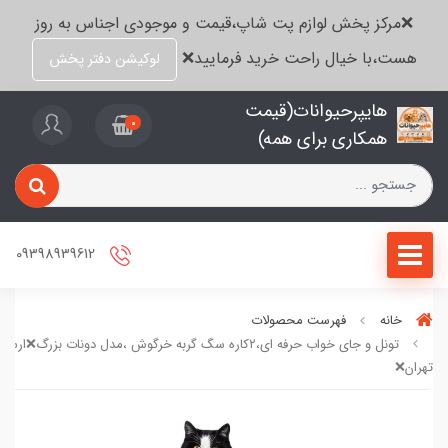
❌مرکز پخش لوازم پت شاپ،قیمت و موجودی اجناس به روز
هست،با خیال راحت خرید فرمایید❌
لوکیشن دفتر پخش
هایپرحیوانات(قیمت
0
همکاری برای همه)
09398939612
خانه
فهرست محصولات
تونل و جای خواب حرفه ای،۲کاره سگ گربه خرگوش ،مدل دونات بزرگ❌ار
تهران❌