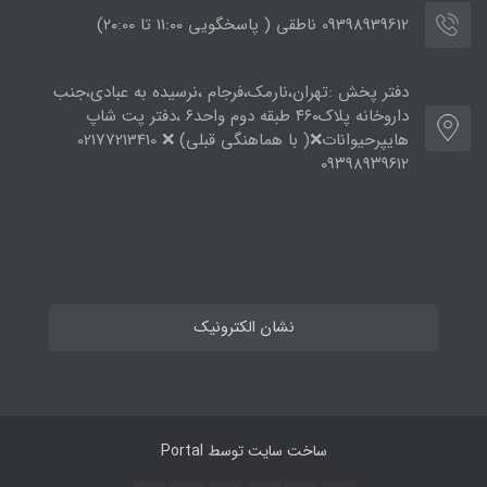
09398939612 ناطقی ( پاسخگویی 11:00 تا ۲۰:00)
دفتر پخش :تهران،نارمک،فرجام ،نرسیده به عبادی،جنب
داروخانه پلاک۴۶۰ طبقه دوم واحد۶ ،دفتر پت شاپ
هایپرحیوانات❌( با هماهنگی قبلی) ❌ 02177213410
۰۹۳۹۸۹۳۹۶۱۲
نشان الکترونیک
ساخت سایت توسط
Portal