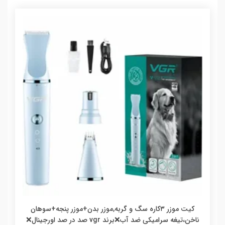
کیت موزر ۳کاره سگ و گربه,موزر بدن+موزر پنجه+سوهان
ناخن،تیغه سرامیکی ضد آب❌برند vgr صد در صد اورجینال❌