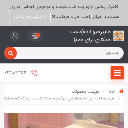
❌مرکز پخش لوازم پت شاپ،قیمت و موجودی اجناس به روز
هست،با خیال راحت خرید فرمایید❌
لوکیشن دفتر پخش
هایپرحیوانات(قیمت
0
همکاری برای همه)
09398939612
خانه
فهرست محصولات
ظرف غذا پایه دار با کاسه استیل بزرگ چند حالته شیب دار،سگ گربه خرگوش،