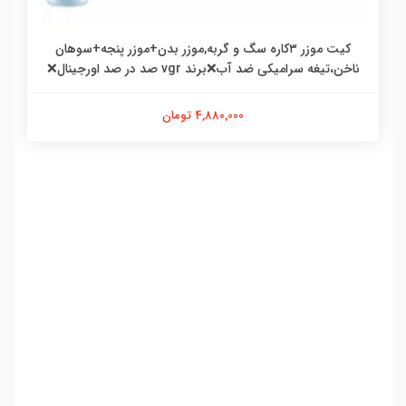
کیت موزر ۳کاره سگ و گربه,موزر بدن+موزر پنجه+سوهان
ناخن،تیغه سرامیکی ضد آب❌برند vgr صد در صد اورجینال❌
4,880,000 تومان