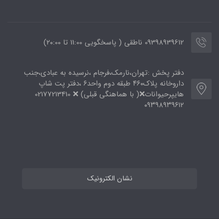
09398939612 ناطقی ( پاسخگویی 11:00 تا ۲۰:00)
دفتر پخش :تهران،نارمک،فرجام ،نرسیده به عبادی،جنب
داروخانه پلاک۴۶۰ طبقه دوم واحد۶ ،دفتر پت شاپ
هایپرحیوانات❌( با هماهنگی قبلی) ❌ 02177213410
۰۹۳۹۸۹۳۹۶۱۲
نشان الکترونیک