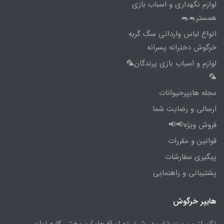
لوازم نگهداری و اسباب بازی
همستر🐁🐀
انواع لباس وارداتی سگ گربه
خرگوش دخترانه پسرانه
لوازم و اسباب بازی پرندگان🦜
🦜
مجله هایپرحیوانات
ارسالی و رضایت شما
فروش ویژه📢📢
قوانین و مقررات
پیگیری سفارشات
پشتیبانی و راهنمایی
هایپر خرگوش
تکمیلترین پت شاپ در شرق تهران(فرجام) و پخش کلیه لوازم