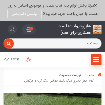
❌مرکز پخش لوازم پت شاپ،قیمت و موجودی اجناس به روز
هست،با خیال راحت خرید فرمایید❌
لوکیشن دفتر پخش
هایپرحیوانات(قیمت
0
همکاری برای همه)
09398939612
خانه
فهرست محصولات
کوله حمل فانتزی بزرگ ،کیف فضایی سگ گربه و خرگوش