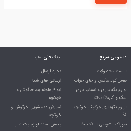
دسترسی سریع
لینک‌های مفید
لیست محصولات
نحوه ارسال
قفس,کوله،باکس و جای خواب
ارسالی های شما
لوازم نگه داری و اسباب بازی
انواع علوفه بند خرگوش و
سگ و گربه🐶🐱🐹
خوکچه
لوازم نگهداری خرگوش خوکچه
اموزش دستشویی خرگوش و
🐰
خوکچه
خوراک تشویقی اسنک غذا
پخش عمده لوازم پت شاپ